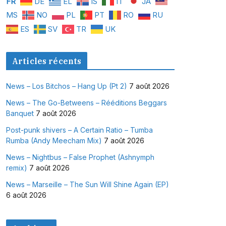
FR
DE
EL
IS
IT
JA
MS
NO
PL
PT
RO
RU
ES
SV
TR
UK
Articles récents
News – Los Bitchos – Hang Up (Pt 2)
7 août 2026
News – The Go-Betweens – Rééditions Beggars
Banquet
7 août 2026
Post-punk shivers – A Certain Ratio – Tumba
Rumba (Andy Meecham Mix)
7 août 2026
News – Nightbus – False Prophet (Ashnymph
remix)
7 août 2026
News – Marseille – The Sun Will Shine Again (EP)
6 août 2026