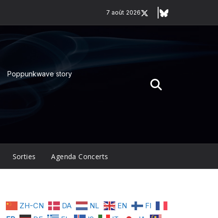
7 août 2026
Poppunkwave story
Sorties
Agenda Concerts
ZH-CN
DA
NL
EN
FI