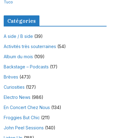
Tuco
Catégories
A side / B side
(39)
Activités très souterraines
(54)
Album du mois
(109)
Backstage – Podcasts
(17)
Brèves
(473)
Curiosities
(127)
Electro News
(986)
En Concert Chez Nous
(134)
Froggies But Chic
(211)
John Peel Sessions
(140)
Listen Up
(188)