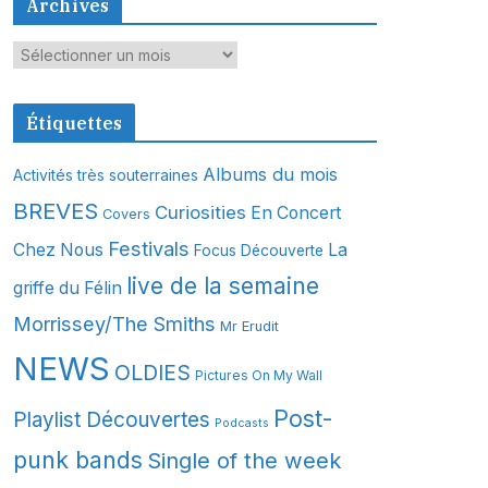
Archives
A
r
c
Étiquettes
h
i
Albums du mois
Activités très souterraines
v
BREVES
Curiosities
En Concert
Covers
e
s
Festivals
Chez Nous
La
Focus Découverte
live de la semaine
griffe du Félin
Morrissey/The Smiths
Mr Erudit
NEWS
OLDIES
Pictures On My Wall
Post-
Playlist Découvertes
Podcasts
punk bands
Single of the week