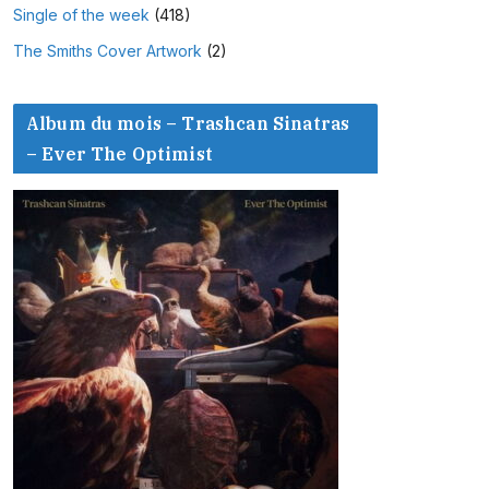
Single of the week
(418)
The Smiths Cover Artwork
(2)
Album du mois – Trashcan Sinatras
– Ever The Optimist