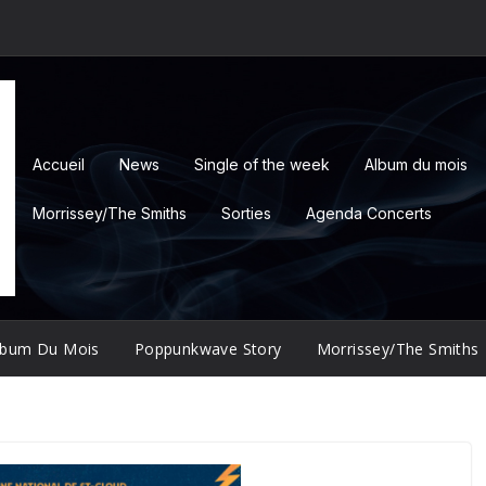
Accueil
News
Single of the week
Album du mois
Morrissey/The Smiths
Sorties
Agenda Concerts
lbum Du Mois
Poppunkwave Story
Morrissey/The Smiths