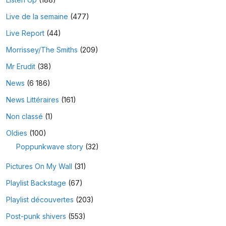
Live de la semaine
(477)
Live Report
(44)
Morrissey/The Smiths
(209)
Mr Erudit
(38)
News
(6 186)
News Littéraires
(161)
Non classé
(1)
Oldies
(100)
Poppunkwave story
(32)
Pictures On My Wall
(31)
Playlist Backstage
(67)
Playlist découvertes
(203)
Post-punk shivers
(553)