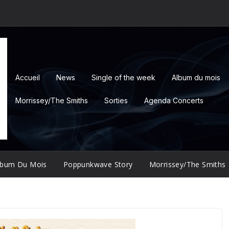
Accueil
News
Single of the week
Album du mois
Morrissey/The Smiths
Sorties
Agenda Concerts
lbum Du Mois
Poppunkwave Story
Morrissey/The Smiths