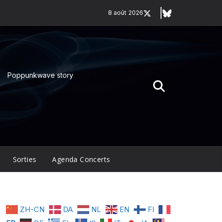
8 août 2026
Poppunkwave story
Sorties
Agenda Concerts
ZH-CN
DA
NL
EN
FI