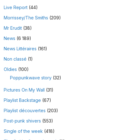
Live Report
(44)
Morrissey/The Smiths
(209)
Mr Erudit
(38)
News
(6 189)
News Littéraires
(161)
Non classé
(1)
Oldies
(100)
Poppunkwave story
(32)
Pictures On My Wall
(31)
Playlist Backstage
(67)
Playlist découvertes
(203)
Post-punk shivers
(553)
Single of the week
(418)