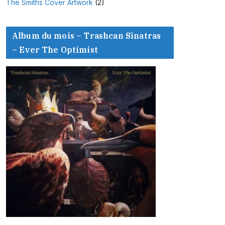
The Smiths Cover Artwork
(2)
Album du mois – Trashcan Sinatras
– Ever The Optimist