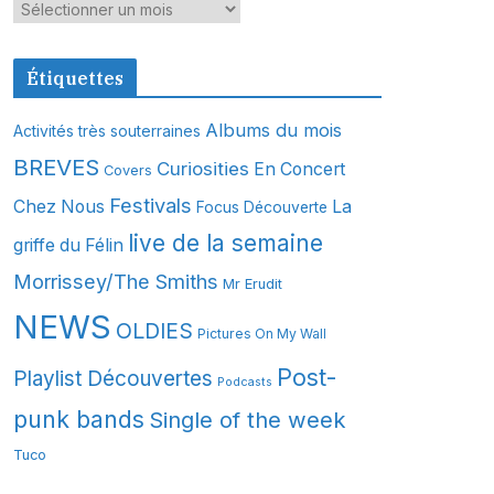
A
r
c
Étiquettes
h
i
Albums du mois
Activités très souterraines
v
BREVES
Curiosities
En Concert
Covers
e
s
Festivals
Chez Nous
La
Focus Découverte
live de la semaine
griffe du Félin
Morrissey/The Smiths
Mr Erudit
NEWS
OLDIES
Pictures On My Wall
Post-
Playlist Découvertes
Podcasts
punk bands
Single of the week
Tuco