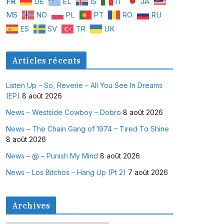
FR
DE
EL
IS
IT
JA
MS
NO
PL
PT
RO
RU
ES
SV
TR
UK
Articles récents
Listen Up – So, Reverie – All You See In Dreams
(EP)
8 août 2026
News – Westside Cowboy – Dobro
8 août 2026
News – The Chain Gang of 1974 – Tired To Shine
8 août 2026
News – @ – Punish My Mind
8 août 2026
News – Los Bitchos – Hang Up (Pt 2)
7 août 2026
Archives