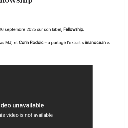
26 septembre 2025 sur son label,
Fellowship
.
ias MJ) et
Corin Roddic
– a partagé l’extrait «
imanocean
».