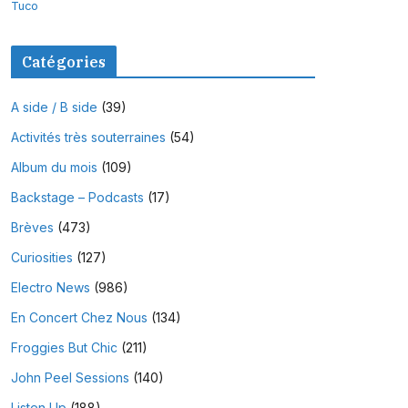
Tuco
Catégories
A side / B side
(39)
Activités très souterraines
(54)
Album du mois
(109)
Backstage – Podcasts
(17)
Brèves
(473)
Curiosities
(127)
Electro News
(986)
En Concert Chez Nous
(134)
Froggies But Chic
(211)
John Peel Sessions
(140)
Listen Up
(188)