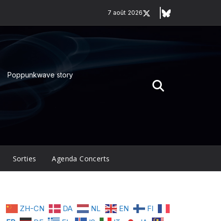
7 août 2026
Poppunkwave story
Sorties
Agenda Concerts
ZH-CN
DA
NL
EN
FI