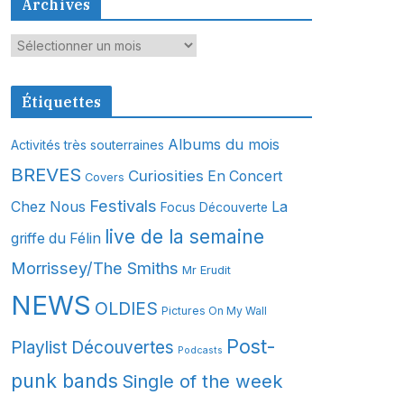
Archives
A
r
c
Étiquettes
h
i
Albums du mois
Activités très souterraines
v
BREVES
Curiosities
En Concert
Covers
e
s
Festivals
Chez Nous
La
Focus Découverte
live de la semaine
griffe du Félin
Morrissey/The Smiths
Mr Erudit
NEWS
OLDIES
Pictures On My Wall
Post-
Playlist Découvertes
Podcasts
punk bands
Single of the week