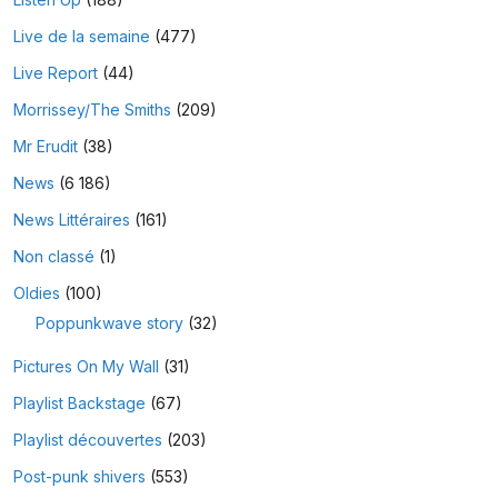
Live de la semaine
(477)
Live Report
(44)
Morrissey/The Smiths
(209)
Mr Erudit
(38)
News
(6 186)
News Littéraires
(161)
Non classé
(1)
Oldies
(100)
Poppunkwave story
(32)
Pictures On My Wall
(31)
Playlist Backstage
(67)
Playlist découvertes
(203)
Post-punk shivers
(553)