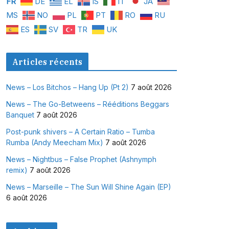
FR
DE
EL
IS
IT
JA
MS
NO
PL
PT
RO
RU
ES
SV
TR
UK
Articles récents
News – Los Bitchos – Hang Up (Pt 2)
7 août 2026
News – The Go-Betweens – Rééditions Beggars
Banquet
7 août 2026
Post-punk shivers – A Certain Ratio – Tumba
Rumba (Andy Meecham Mix)
7 août 2026
News – Nightbus – False Prophet (Ashnymph
remix)
7 août 2026
News – Marseille – The Sun Will Shine Again (EP)
6 août 2026