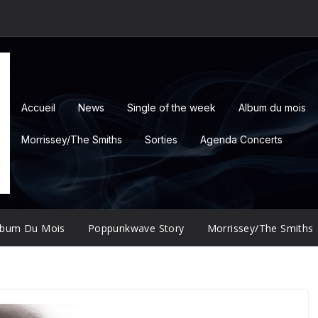
Accueil
News
Single of the week
Album du mois
Morrissey/The Smiths
Sorties
Agenda Concerts
lbum Du Mois
Poppunkwave Story
Morrissey/The Smiths