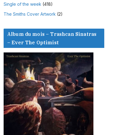
Single of the week
(418)
The Smiths Cover Artwork
(2)
Album du mois – Trashcan Sinatras
– Ever The Optimist