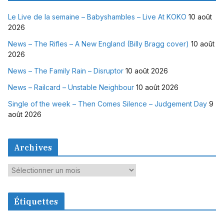
Le Live de la semaine – Babyshambles – Live At KOKO
10 août
2026
News – The Rifles – A New England (Billy Bragg cover)
10 août
2026
News – The Family Rain – Disruptor
10 août 2026
News – Railcard – Unstable Neighbour
10 août 2026
Single of the week – Then Comes Silence – Judgement Day
9
août 2026
Archives
A
r
c
Étiquettes
h
i