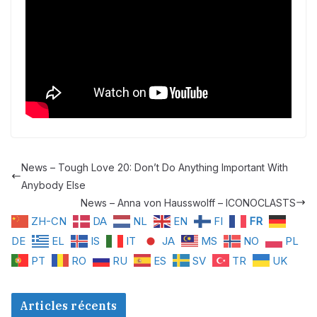
News – Tough Love 20: Don’t Do Anything Important With
Anybody Else
News – Anna von Hausswolff – ICONOCLASTS
ZH-CN
DA
NL
EN
FI
FR
DE
EL
IS
IT
JA
MS
NO
PL
PT
RO
RU
ES
SV
TR
UK
Articles récents