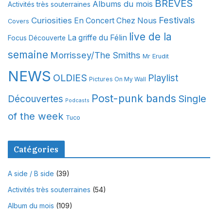
BREVES
Albums du mois
Activités très souterraines
v
Festivals
Curiosities
e
En Concert Chez Nous
Covers
s
live de la
La griffe du Félin
Focus Découverte
semaine
Morrissey/The Smiths
Mr Erudit
NEWS
OLDIES
Playlist
Pictures On My Wall
Post-punk bands
Single
Découvertes
Podcasts
of the week
Tuco
Catégories
A side / B side
(39)
Activités très souterraines
(54)
Album du mois
(109)