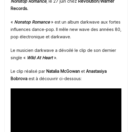
Nonstop Romance
, le 27 juin chez
Revolution
/
Warner
Records.
«
Nonstop Romance
» est un album darkwave aux fortes
influences dance-pop. Il mêle new wave des années 80,
pop électronique et darkwave.
Le musicien darkwave a dévoilé le clip de son dernier
single «
Wild At Heart
».
Le clip réalisé par
Natalia McGowan
et
Anastasiya
Bobrova
est à découvrir ci-dessous: