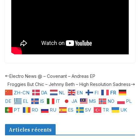
Electro News @ – Covenant – Andreas EP
Froggies But Chic – Jehnny Beth – High Resolution Sadness
ZH-CN
DA
NL
EN
FI
FR
DE
EL
IS
IT
JA
MS
NO
PL
PT
RO
RU
ES
SV
TR
UK
Articles récents