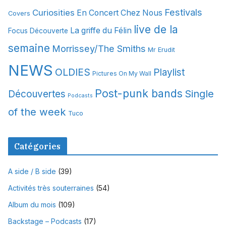
Festivals
Curiosities
e
En Concert Chez Nous
Covers
s
live de la
La griffe du Félin
Focus Découverte
semaine
Morrissey/The Smiths
Mr Erudit
NEWS
OLDIES
Playlist
Pictures On My Wall
Post-punk bands
Single
Découvertes
Podcasts
of the week
Tuco
Catégories
A side / B side
(39)
Activités très souterraines
(54)
Album du mois
(109)
Backstage – Podcasts
(17)