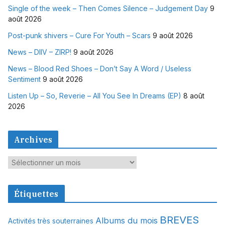
Single of the week – Then Comes Silence – Judgement Day
9
août 2026
Post-punk shivers – Cure For Youth – Scars
9 août 2026
News – DIIV – ZIRP!
9 août 2026
News – Blood Red Shoes – Don’t Say A Word / Useless
Sentiment
9 août 2026
Listen Up – So, Reverie – All You See In Dreams (EP)
8 août
2026
Archives
A
r
c
Étiquettes
h
i
BREVES
Albums du mois
Activités très souterraines
v