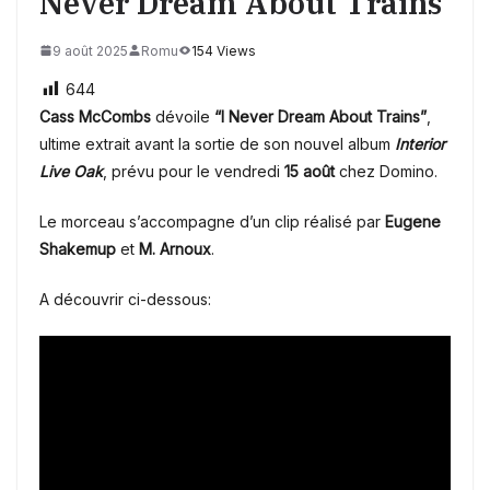
Never Dream About Trains
9 août 2025
Romu
154 Views
644
Cass McCombs
dévoile
“I Never Dream About Trains”
,
ultime extrait avant la sortie de son nouvel album
Interior
Live Oak
, prévu pour le vendredi
15 août
chez Domino.
Le morceau s’accompagne d’un clip réalisé par
Eugene
Shakemup
et
M. Arnoux
.
A découvrir ci-dessous: