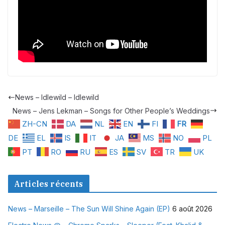
News – Idlewild – Idlewild
News – Jens Lekman – Songs for Other People’s Weddings
ZH-CN
DA
NL
EN
FI
FR
DE
EL
IS
IT
JA
MS
NO
PL
PT
RO
RU
ES
SV
TR
UK
Articles récents
News – Marseille – The Sun Will Shine Again (EP)
6 août 2026