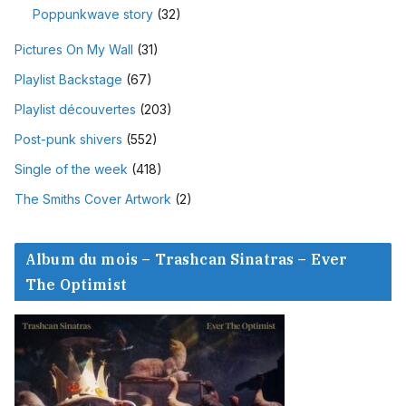
Poppunkwave story
(32)
Pictures On My Wall
(31)
Playlist Backstage
(67)
Playlist découvertes
(203)
Post-punk shivers
(552)
Single of the week
(418)
The Smiths Cover Artwork
(2)
Album du mois – Trashcan Sinatras – Ever
The Optimist