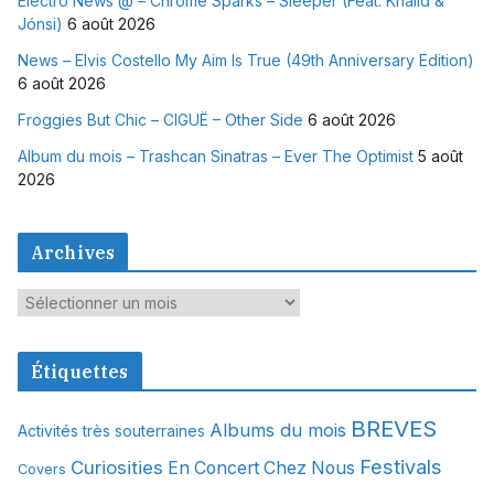
Electro News @ – Chrome Sparks – Sleeper (Feat. Khalid &
Jónsi)
6 août 2026
News – Elvis Costello My Aim Is True (49th Anniversary Edition)
6 août 2026
Froggies But Chic – CIGUË – Other Side
6 août 2026
Album du mois – Trashcan Sinatras – Ever The Optimist
5 août
2026
Archives
A
r
c
Étiquettes
h
i
BREVES
Albums du mois
Activités très souterraines
v
Festivals
Curiosities
e
En Concert Chez Nous
Covers