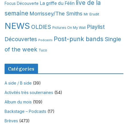
s
live de la
La griffe du Félin
Focus Découverte
semaine
Morrissey/The Smiths
Mr Erudit
NEWS
OLDIES
Playlist
Pictures On My Wall
Post-punk bands
Single
Découvertes
Podcasts
of the week
Tuco
Catégories
A side / B side
(39)
Activités très souterraines
(54)
Album du mois
(109)
Backstage – Podcasts
(17)
Brèves
(473)