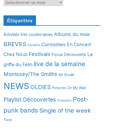
A
r
c
Étiquettes
h
i
Albums du mois
Activités très souterraines
v
BREVES
Curiosities
En Concert
Covers
e
s
Festivals
Chez Nous
La
Focus Découverte
live de la semaine
griffe du Félin
Morrissey/The Smiths
Mr Erudit
NEWS
OLDIES
Pictures On My Wall
Post-
Playlist Découvertes
Podcasts
punk bands
Single of the week
Tuco