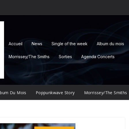
Accueil
News
Single of the week
Album du mois
Morrissey/The Smiths
Sorties
Agenda Concerts
lbum Du Mois
Poppunkwave Story
Morrissey/The Smiths