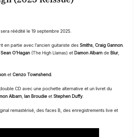
, sera réédité le 19 septembre 2025.
it en partie avec l’ancien guitariste des
Smiths
,
Craig Gannon
.
,
Sean O’Hagan
(The High Llamas) et
Damon Albarn
de
Blur
,
non
et
Cenzo Townshend
.
 double CD avec une pochette alternative et un livret du
mon Albarn
,
Ian Broudie
et
Stephen Duffy
.
iginal remastérisé, des faces B, des enregistrements live et