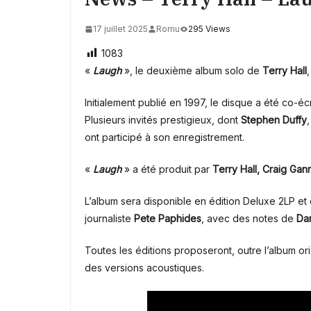
17 juillet 2025
Romu
295 Views
1083
«
Laugh
»,
le deuxième album solo
de
Terry Hall
Initialement publié en 1997, le disque a été co-écr
Plusieurs invités prestigieux, dont
Stephen Duffy
ont participé à son enregistrement.
«
Laugh
» a été produit par
Terry Hall,
Craig Gan
L’album sera disponible en édition Deluxe 2LP et
journaliste
Pete Paphides
, avec des notes de
Da
Toutes les éditions proposeront, outre l’album or
des versions acoustiques.