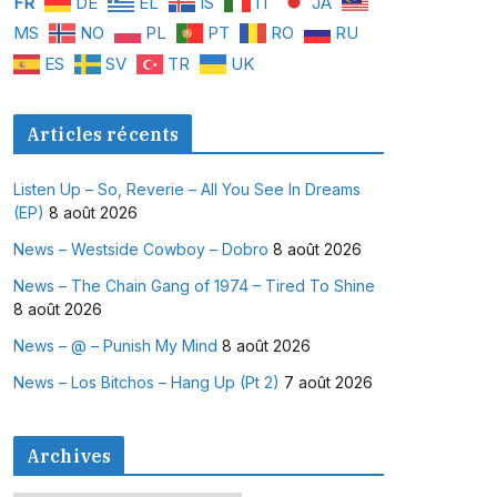
FR
DE
EL
IS
IT
JA
MS
NO
PL
PT
RO
RU
ES
SV
TR
UK
Articles récents
Listen Up – So, Reverie – All You See In Dreams
(EP)
8 août 2026
News – Westside Cowboy – Dobro
8 août 2026
News – The Chain Gang of 1974 – Tired To Shine
8 août 2026
News – @ – Punish My Mind
8 août 2026
News – Los Bitchos – Hang Up (Pt 2)
7 août 2026
Archives