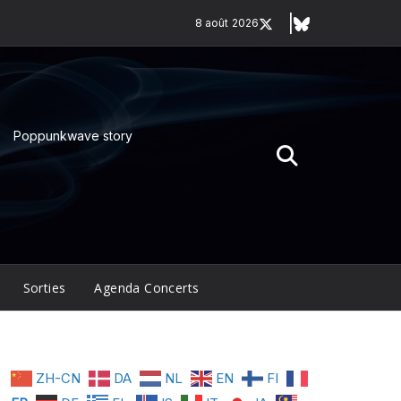
8 août 2026
Poppunkwave story
Sorties
Agenda Concerts
ZH-CN
DA
NL
EN
FI