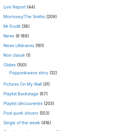
Live Report
(44)
Morrissey/The Smiths
(209)
Mr Erudit
(38)
News
(6 189)
News Littéraires
(161)
Non classé
(1)
Oldies
(100)
Poppunkwave story
(32)
Pictures On My Wall
(31)
Playlist Backstage
(67)
Playlist découvertes
(203)
Post-punk shivers
(553)
Single of the week
(418)