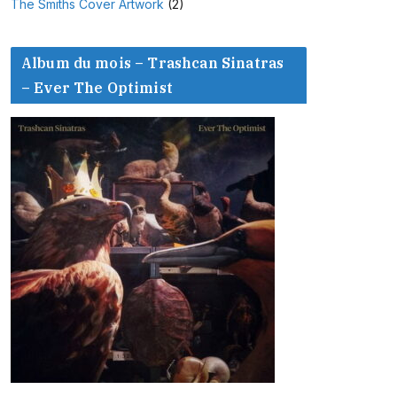
The Smiths Cover Artwork
(2)
Album du mois – Trashcan Sinatras
– Ever The Optimist