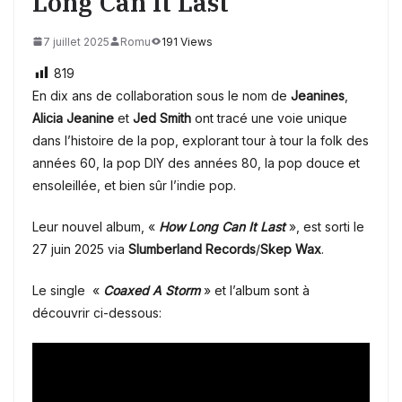
Long Can It Last
7 juillet 2025
Romu
191 Views
819
En dix ans de collaboration sous le nom de
Jeanines
,
Alicia Jeanine
et
Jed Smith
ont tracé une voie unique
dans l’histoire de la pop, explorant tour à tour la folk des
années 60, la pop DIY des années 80, la pop douce et
ensoleillée, et bien sûr l’indie pop.
Leur nouvel album, «
How Long Can It Last
»,
est sorti le
27 juin 2025 via
Slumberland Records
/
Skep Wax
.
Le single «
Coaxed A Storm
» et l’album sont à
découvrir ci-dessous: