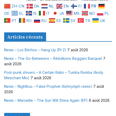
ZH-CN
DA
NL
EN
FI
FR
DE
EL
IS
IT
JA
MS
NO
PL
PT
RO
RU
ES
SV
TR
UK
Articles récents
News – Los Bitchos – Hang Up (Pt 2)
7 août 2026
News – The Go-Betweens – Rééditions Beggars Banquet
7
août 2026
Post-punk shivers – A Certain Ratio – Tumba Rumba (Andy
Meecham Mix)
7 août 2026
News – Nightbus – False Prophet (Ashnymph remix)
7 août
2026
News – Marseille – The Sun Will Shine Again (EP)
6 août 2026