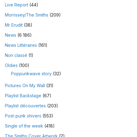
Live Report
(44)
Morrissey/The Smiths
(209)
Mr Erudit
(38)
News
(6 186)
News Littéraires
(161)
Non classé
(1)
Oldies
(100)
Poppunkwave story
(32)
Pictures On My Wall
(31)
Playlist Backstage
(67)
Playlist découvertes
(203)
Post-punk shivers
(553)
Single of the week
(418)
The Smiths Cover Artwork
(2)