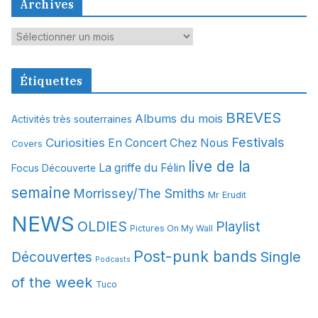
Archives
A
r
c
Étiquettes
h
i
BREVES
Albums du mois
Activités très souterraines
v
Festivals
Curiosities
e
En Concert Chez Nous
Covers
s
live de la
La griffe du Félin
Focus Découverte
semaine
Morrissey/The Smiths
Mr Erudit
NEWS
OLDIES
Playlist
Pictures On My Wall
Post-punk bands
Single
Découvertes
Podcasts
of the week
Tuco