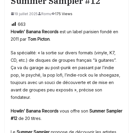
Summer Sampler #12
19 juillet 2025
Romu
175 Views
663
Howlin’ Banana Records
est un label parisien fondé en
2011 par
Tom Picton
.
Sa spécialité: « la sortie sur divers formats (vinyle, K7,
CD, etc.) de disques de groupes français “à guitares”.
Ça va du garage au post-punk en passant par l’indie
pop, le psyché, la pop lofi, l’indie-rock ou le shoegaze,
toujours avec un souci de découverte et de mise en
avant de groupes peu exposés », précise son
fondateur.
Howlin’ Banana Records
vous offre son
Summer Sampler
#12
de 20 titres.
Le
Summer Sampler
propose de découvrir les artistes