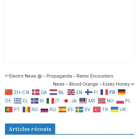
Electro News @ – Propaganda – Remix Encounters
News – Blood Orange – Essex Honey
ZH-CN
DA
NL
EN
FI
FR
DE
EL
IS
IT
JA
MS
NO
PL
PT
RO
RU
ES
SV
TR
UK
Articles récents