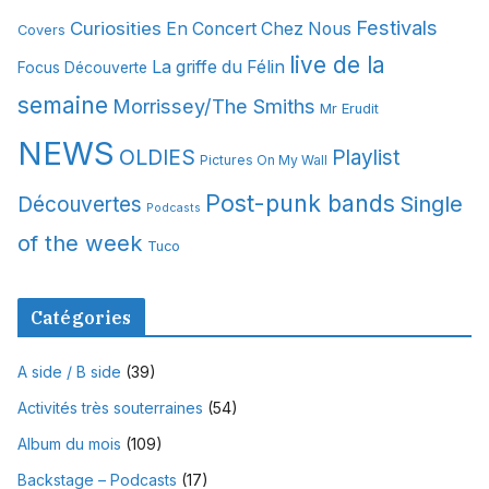
v
Festivals
Curiosities
e
En Concert Chez Nous
Covers
s
live de la
La griffe du Félin
Focus Découverte
semaine
Morrissey/The Smiths
Mr Erudit
NEWS
OLDIES
Playlist
Pictures On My Wall
Post-punk bands
Single
Découvertes
Podcasts
of the week
Tuco
Catégories
A side / B side
(39)
Activités très souterraines
(54)
Album du mois
(109)
Backstage – Podcasts
(17)