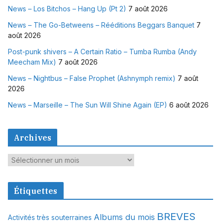
News – Los Bitchos – Hang Up (Pt 2)
7 août 2026
News – The Go-Betweens – Rééditions Beggars Banquet
7
août 2026
Post-punk shivers – A Certain Ratio – Tumba Rumba (Andy
Meecham Mix)
7 août 2026
News – Nightbus – False Prophet (Ashnymph remix)
7 août
2026
News – Marseille – The Sun Will Shine Again (EP)
6 août 2026
Archives
A
r
c
Étiquettes
h
i
BREVES
Albums du mois
Activités très souterraines