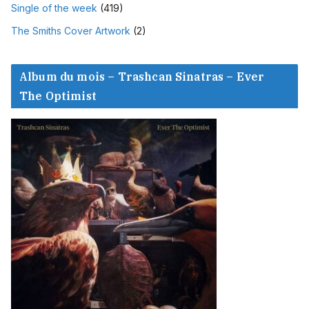
Single of the week
(419)
The Smiths Cover Artwork
(2)
Album du mois – Trashcan Sinatras – Ever
The Optimist