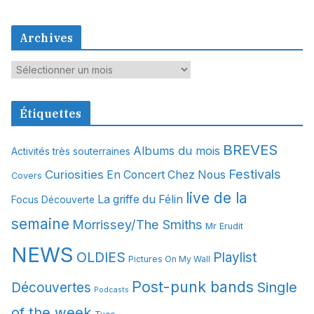
Archives
A
r
c
Étiquettes
h
i
BREVES
Albums du mois
Activités très souterraines
v
Festivals
Curiosities
e
En Concert Chez Nous
Covers
s
live de la
La griffe du Félin
Focus Découverte
semaine
Morrissey/The Smiths
Mr Erudit
NEWS
OLDIES
Playlist
Pictures On My Wall
Post-punk bands
Single
Découvertes
Podcasts
of the week