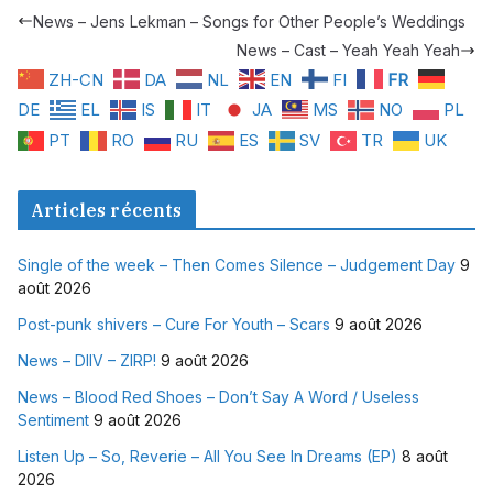
News – Jens Lekman – Songs for Other People’s Weddings
News – Cast – Yeah Yeah Yeah
ZH-CN
DA
NL
EN
FI
FR
DE
EL
IS
IT
JA
MS
NO
PL
PT
RO
RU
ES
SV
TR
UK
Articles récents
Single of the week – Then Comes Silence – Judgement Day
9
août 2026
Post-punk shivers – Cure For Youth – Scars
9 août 2026
News – DIIV – ZIRP!
9 août 2026
News – Blood Red Shoes – Don’t Say A Word / Useless
Sentiment
9 août 2026
Listen Up – So, Reverie – All You See In Dreams (EP)
8 août
2026