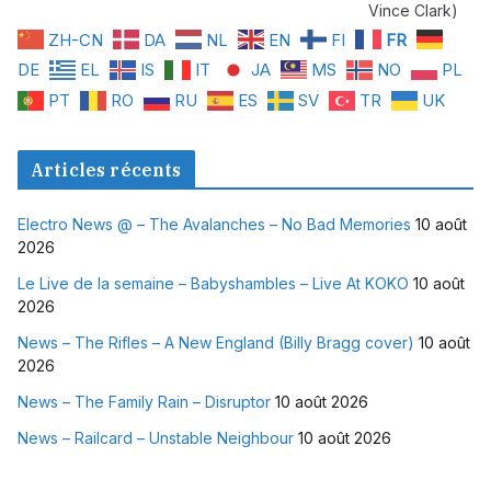
Vince Clark)
ZH-CN
DA
NL
EN
FI
FR
DE
EL
IS
IT
JA
MS
NO
PL
PT
RO
RU
ES
SV
TR
UK
Articles récents
Electro News @ – The Avalanches – No Bad Memories
10 août
2026
Le Live de la semaine – Babyshambles – Live At KOKO
10 août
2026
News – The Rifles – A New England (Billy Bragg cover)
10 août
2026
News – The Family Rain – Disruptor
10 août 2026
News – Railcard – Unstable Neighbour
10 août 2026