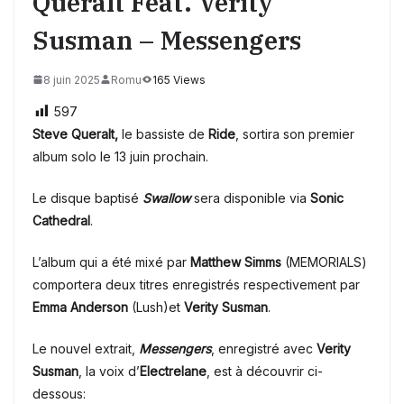
Queralt Feat. Verity
Susman – Messengers
8 juin 2025
Romu
165 Views
597
Steve Queralt,
le bassiste de
Ride
, sortira son premier
album solo le 13 juin prochain.
Le disque baptisé
Swallow
sera disponible via
Sonic
Cathedral
.
L’album qui a été mixé par
Matthew Simms
(MEMORIALS)
comportera deux titres enregistrés respectivement par
Emma Anderson
(Lush)et
Verity Susman
.
Le nouvel extrait,
Messengers
, enregistré avec
Verity
Susman
, la voix d’
Electrelane
, est à découvrir ci-
dessous: