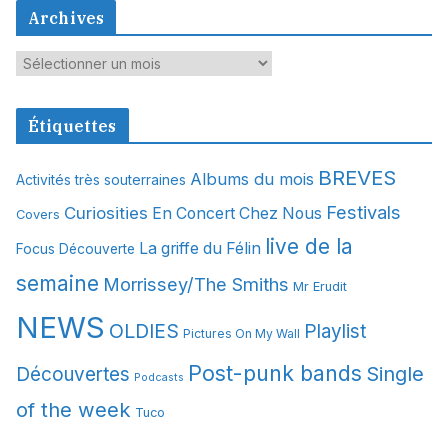
Archives
A
r
c
Étiquettes
h
i
BREVES
Albums du mois
Activités très souterraines
v
Festivals
Curiosities
e
En Concert Chez Nous
Covers
s
live de la
La griffe du Félin
Focus Découverte
semaine
Morrissey/The Smiths
Mr Erudit
NEWS
OLDIES
Playlist
Pictures On My Wall
Post-punk bands
Single
Découvertes
Podcasts
of the week
Tuco