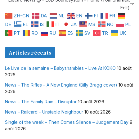
Edit)
ZH-CN
DA
NL
EN
FI
FR
DE
EL
IS
IT
JA
MS
NO
PL
PT
RO
RU
ES
SV
TR
UK
Articles récents
Le Live de la semaine – Babyshambles – Live At KOKO
10 août
2026
News – The Rifles – A New England (Billy Bragg cover)
10 août
2026
News – The Family Rain – Disruptor
10 août 2026
News – Railcard – Unstable Neighbour
10 août 2026
Single of the week – Then Comes Silence – Judgement Day
9
août 2026