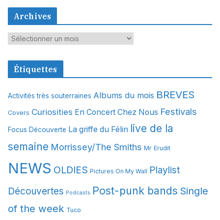
Archives
A
r
c
Étiquettes
h
i
BREVES
Albums du mois
Activités très souterraines
v
Festivals
Curiosities
e
En Concert Chez Nous
Covers
s
live de la
La griffe du Félin
Focus Découverte
semaine
Morrissey/The Smiths
Mr Erudit
NEWS
OLDIES
Playlist
Pictures On My Wall
Post-punk bands
Single
Découvertes
Podcasts
of the week
Tuco