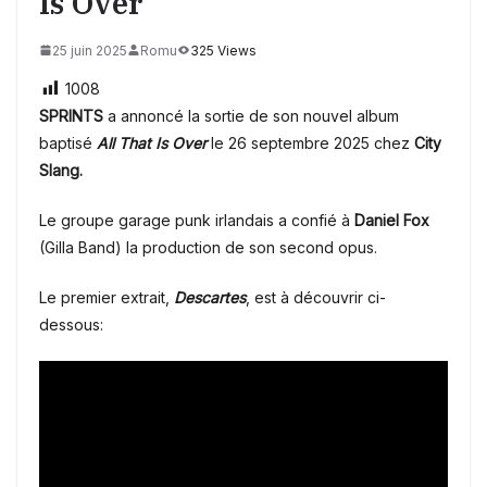
Is Over
25 juin 2025
Romu
325 Views
1008
SPRINTS
a annoncé la sortie de son nouvel album
baptisé
All That Is Over
le 26 septembre 2025 chez
City
Slang.
Le
groupe garage punk irlandais a confié
à
Daniel Fox
(Gilla Band) la production de son second opus.
Le premier extrait,
Descartes
, est à découvrir ci-
dessous: