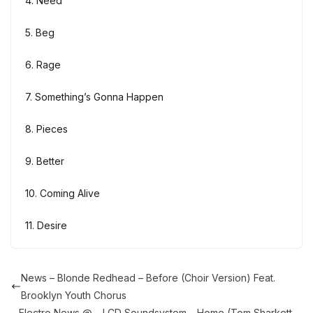
4. Need
5. Beg
6. Rage
7. Something’s Gonna Happen
8. Pieces
9. Better
10. Coming Alive
11. Desire
News – Blonde Redhead – Before (Choir Version) Feat.
Brooklyn Youth Chorus
Electro News @ – LCD Soundsystem – Home (Tom Sharkett