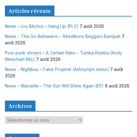
Articles récents
News – Los Bitchos – Hang Up (Pt 2)
7 août 2026
News – The Go-Betweens – Rééditions Beggars Banquet
7
août 2026
Post-punk shivers – A Certain Ratio – Tumba Rumba (Andy
Meecham Mix)
7 août 2026
News – Nightbus – False Prophet (Ashnymph remix)
7 août
2026
News – Marseille – The Sun Will Shine Again (EP)
6 août 2026
Archives
A
r
c