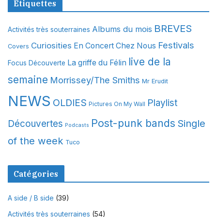
Étiquettes
h
i
BREVES
Albums du mois
Activités très souterraines
v
Festivals
Curiosities
e
En Concert Chez Nous
Covers
s
live de la
La griffe du Félin
Focus Découverte
semaine
Morrissey/The Smiths
Mr Erudit
NEWS
OLDIES
Playlist
Pictures On My Wall
Post-punk bands
Single
Découvertes
Podcasts
of the week
Tuco
Catégories
A side / B side
(39)
Activités très souterraines
(54)