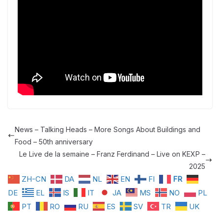
News – Talking Heads – More Songs About Buildings and
Food – 50th anniversary
Le Live de la semaine – Franz Ferdinand – Live on KEXP –
2025
ZH-CN
DA
NL
EN
FI
FR
DE
EL
IS
IT
JA
MS
NO
PL
PT
RO
RU
ES
SV
TR
UK