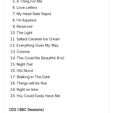
A Thing For Me
Love Letters
My Heart Rate Rapid
I’m Aquarius
Reservoir
The Light
Salted Caramel Ice Cream
Everything Goes My Way
Corinne
This Could Be Beautiful (It Is)
Night Owl
Old Skool
Walking In The Dark
Things will be fine
Right on time
You Could Easily Have Me
CD2 ( BBC Sessions)