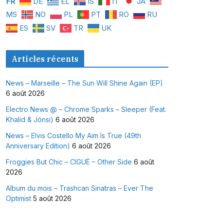
FR
DE
EL
IS
IT
JA
MS
NO
PL
PT
RO
RU
ES
SV
TR
UK
Articles récents
News – Marseille – The Sun Will Shine Again (EP)
6 août 2026
Electro News @ – Chrome Sparks – Sleeper (Feat.
Khalid & Jónsi)
6 août 2026
News – Elvis Costello My Aim Is True (49th
Anniversary Edition)
6 août 2026
Froggies But Chic – CIGUË – Other Side
6 août
2026
Album du mois – Trashcan Sinatras – Ever The
Optimist
5 août 2026