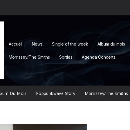
Accueil
News
Single of the week
Album du mois
Morrissey/The Smiths
Sorties
Agenda Concerts
lbum Du Mois
Poppunkwave Story
Morrissey/The Smiths