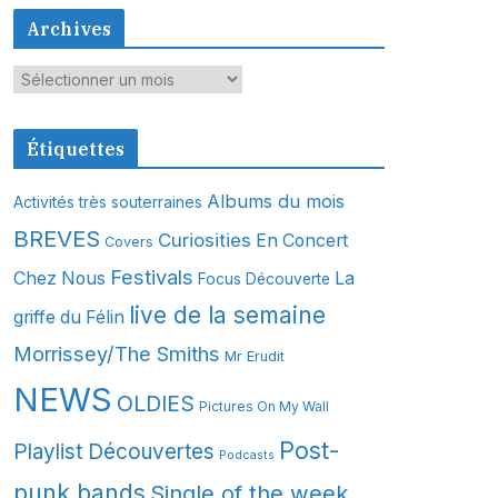
Archives
A
r
c
Étiquettes
h
i
Albums du mois
Activités très souterraines
v
BREVES
Curiosities
En Concert
Covers
e
s
Festivals
Chez Nous
La
Focus Découverte
live de la semaine
griffe du Félin
Morrissey/The Smiths
Mr Erudit
NEWS
OLDIES
Pictures On My Wall
Post-
Playlist Découvertes
Podcasts
punk bands
Single of the week