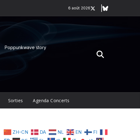
6 août 2026
Poppunkwave story
Sorties
Agenda Concerts
ZH-CN
DA
NL
EN
FI