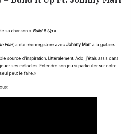
 de sa chanson «
Build it Up
».
n Fear
, a été réenregistrée avec
Johnny Marr
à la guitare.
le source d’inspiration. Littéralement. Ado, j’étais assis dans
r ses mélodies. Entendre son jeu si particulier sur notre
eul peut le faire.»
ous: