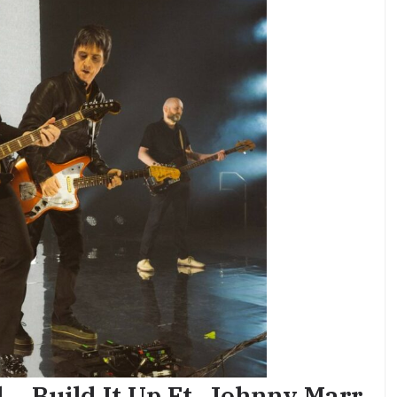
– Build It Up Ft. Johnny Marr