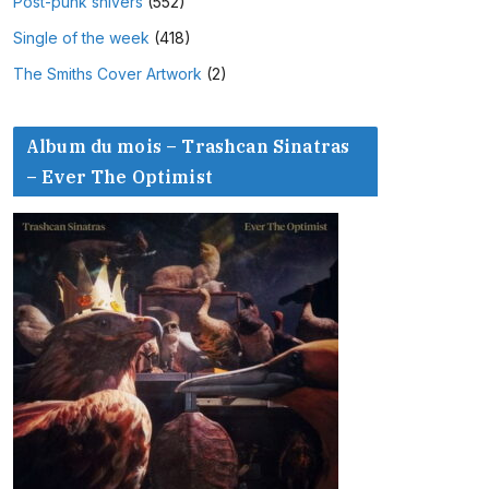
Post-punk shivers
(552)
Single of the week
(418)
The Smiths Cover Artwork
(2)
Album du mois – Trashcan Sinatras
– Ever The Optimist