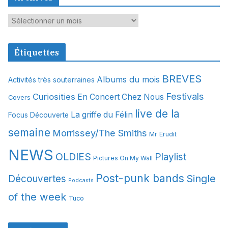
A
r
c
Étiquettes
h
i
BREVES
Albums du mois
Activités très souterraines
v
Festivals
Curiosities
e
En Concert Chez Nous
Covers
s
live de la
La griffe du Félin
Focus Découverte
semaine
Morrissey/The Smiths
Mr Erudit
NEWS
OLDIES
Playlist
Pictures On My Wall
Post-punk bands
Single
Découvertes
Podcasts
of the week
Tuco