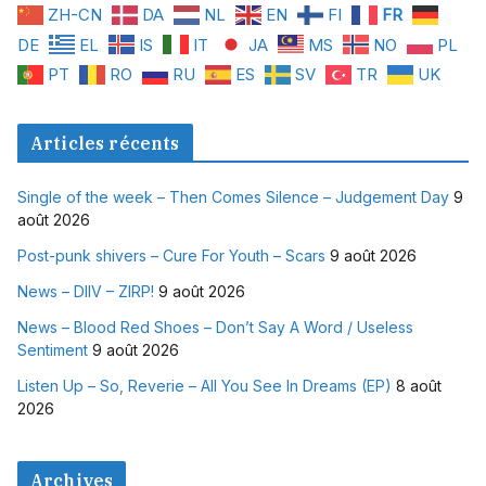
ZH-CN
DA
NL
EN
FI
FR
DE
EL
IS
IT
JA
MS
NO
PL
PT
RO
RU
ES
SV
TR
UK
Articles récents
Single of the week – Then Comes Silence – Judgement Day
9
août 2026
Post-punk shivers – Cure For Youth – Scars
9 août 2026
News – DIIV – ZIRP!
9 août 2026
News – Blood Red Shoes – Don’t Say A Word / Useless
Sentiment
9 août 2026
Listen Up – So, Reverie – All You See In Dreams (EP)
8 août
2026
Archives