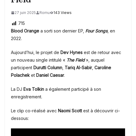
27 juin 2025
Romu
143 Views
715
Blood Orange
a sorti son dernier EP,
Four Songs
, en
2022.
Aujourd’hui, le projet de
Dev Hynes
est
de retour avec
un nouveau single intitulé «
The Field
», auquel
participent
Durutti Column
,
Tariq Al-Sabir
,
Caroline
Polachek
et
Daniel Caesar
.
La DJ
Eva Tolkin
a également participé à son
enregistrement.
Le clip co-réalisé avec
Naomi Scott
est
à découvrir ci-
dessous: