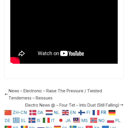
News – Electronic – Raise The Pressure / Twisted
Tenderness – Reissues
Electro News @ – Four Tet – Into Dust (Still Falling)
ZH-CN
DA
NL
EN
FI
FR
DE
EL
IS
IT
JA
MS
NO
PL