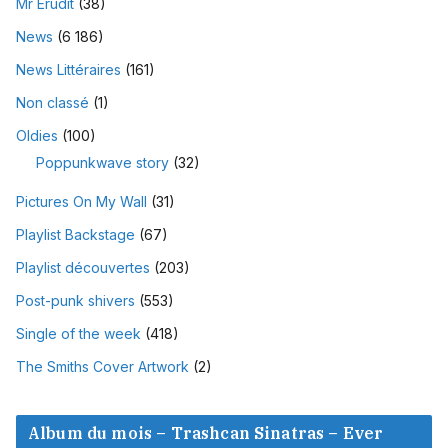
Mr Erudit
(38)
News
(6 186)
News Littéraires
(161)
Non classé
(1)
Oldies
(100)
Poppunkwave story
(32)
Pictures On My Wall
(31)
Playlist Backstage
(67)
Playlist découvertes
(203)
Post-punk shivers
(553)
Single of the week
(418)
The Smiths Cover Artwork
(2)
Album du mois – Trashcan Sinatras – Ever