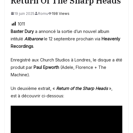
Return Of The Sharp Heads
19 juin 2025
Romu
198 Views
1011
Baxter Dury
a annoncé la sortie d’un nouvel album
intitulé
Allbarone
le 12 septembre prochain via
Heavenly
Recordings
.
Enregistré aux Church Studios à Londres, le disque a été
produit par
Paul Epworth
(Adele, Florence + The
Machine).
Un deuxième extrait,
«
Return of the Sharp Heads
»
,
est
à découvrir ci-dessous: