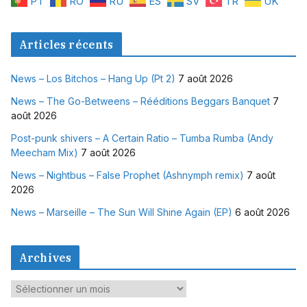
PT
RO
RU
ES
SV
TR
UK
Articles récents
News – Los Bitchos – Hang Up (Pt 2)
7 août 2026
News – The Go-Betweens – Rééditions Beggars Banquet
7
août 2026
Post-punk shivers – A Certain Ratio – Tumba Rumba (Andy
Meecham Mix)
7 août 2026
News – Nightbus – False Prophet (Ashnymph remix)
7 août
2026
News – Marseille – The Sun Will Shine Again (EP)
6 août 2026
Archives
A
r