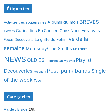
c
Étiquettes
h
i
BREVES
Albums du mois
Activités très souterraines
v
Festivals
Curiosities
e
En Concert Chez Nous
Covers
s
live de la
La griffe du Félin
Focus Découverte
semaine
Morrissey/The Smiths
Mr Erudit
NEWS
OLDIES
Playlist
Pictures On My Wall
Post-punk bands
Single
Découvertes
Podcasts
of the week
Tuco
Catégories
A side / B side
(39)