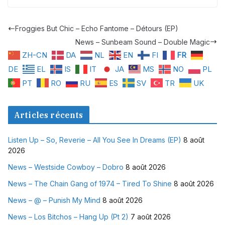
Froggies But Chic – Echo Fantome – Détours (EP)
News – Sunbeam Sound – Double Magic
ZH-CN
DA
NL
EN
FI
FR
DE
EL
IS
IT
JA
MS
NO
PL
PT
RO
RU
ES
SV
TR
UK
Articles récents
Listen Up – So, Reverie – All You See In Dreams (EP)
8 août
2026
News – Westside Cowboy – Dobro
8 août 2026
News – The Chain Gang of 1974 – Tired To Shine
8 août 2026
News – @ – Punish My Mind
8 août 2026
News – Los Bitchos – Hang Up (Pt 2)
7 août 2026