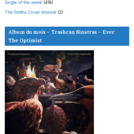
Single of the week
(418)
The Smiths Cover Artwork
(2)
Album du mois – Trashcan Sinatras – Ever
The Optimist