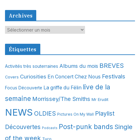
Archives
A
r
c
Étiquettes
h
i
BREVES
Albums du mois
Activités très souterraines
v
Festivals
Curiosities
e
En Concert Chez Nous
Covers
s
live de la
La griffe du Félin
Focus Découverte
semaine
Morrissey/The Smiths
Mr Erudit
NEWS
OLDIES
Playlist
Pictures On My Wall
Post-punk bands
Single
Découvertes
Podcasts
of the week
Tuco