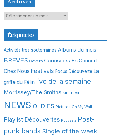
Archives
A
r
c
Étiquettes
h
i
Albums du mois
Activités très souterraines
v
BREVES
Curiosities
En Concert
Covers
e
s
Festivals
Chez Nous
La
Focus Découverte
live de la semaine
griffe du Félin
Morrissey/The Smiths
Mr Erudit
NEWS
OLDIES
Pictures On My Wall
Post-
Playlist Découvertes
Podcasts
punk bands
Single of the week