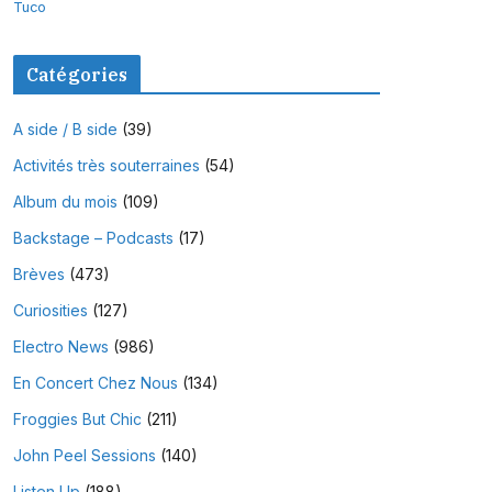
Tuco
Catégories
A side / B side
(39)
Activités très souterraines
(54)
Album du mois
(109)
Backstage – Podcasts
(17)
Brèves
(473)
Curiosities
(127)
Electro News
(986)
En Concert Chez Nous
(134)
Froggies But Chic
(211)
John Peel Sessions
(140)
Listen Up
(188)