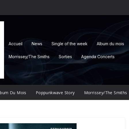
Accueil
News
Single of the week
Album du mois
Morrissey/The Smiths
Sorties
Agenda Concerts
lbum Du Mois
Poppunkwave Story
Morrissey/The Smiths