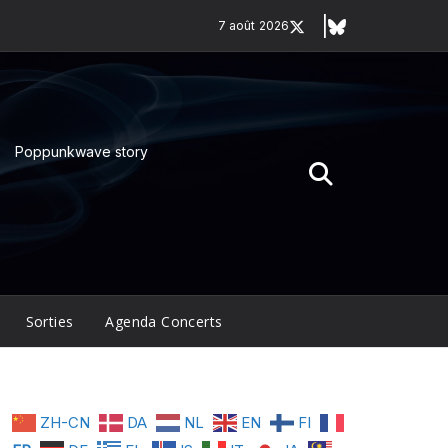
7 août 2026
Poppunkwave story
Sorties
Agenda Concerts
ZH-CN
DA
NL
EN
FI