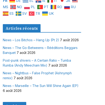
FR
DE
EL
IS
IT
JA
MS
NO
PL
PT
RO
RU
ES
SV
TR
UK
Articles récents
News – Los Bitchos – Hang Up (Pt 2)
7 août 2026
News – The Go-Betweens – Rééditions Beggars
Banquet
7 août 2026
Post-punk shivers – A Certain Ratio – Tumba
Rumba (Andy Meecham Mix)
7 août 2026
News – Nightbus – False Prophet (Ashnymph
remix)
7 août 2026
News – Marseille – The Sun Will Shine Again (EP)
6 août 2026