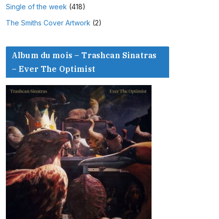
Single of the week
(418)
The Smiths Cover Artwork
(2)
Album du mois – Trashcan Sinatras
– Ever The Optimist