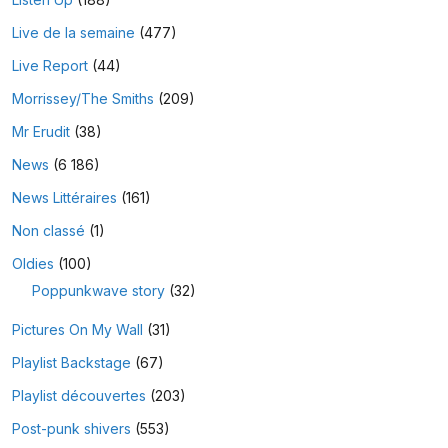
Live de la semaine
(477)
Live Report
(44)
Morrissey/The Smiths
(209)
Mr Erudit
(38)
News
(6 186)
News Littéraires
(161)
Non classé
(1)
Oldies
(100)
Poppunkwave story
(32)
Pictures On My Wall
(31)
Playlist Backstage
(67)
Playlist découvertes
(203)
Post-punk shivers
(553)