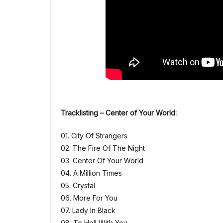
Tracklisting – Center of Your World:
01. City Of Strangers
02. The Fire Of The Night
03. Center Of Your World
04. A Million Times
05. Crystal
06. More For You
07. Lady In Black
08. To Hell With You