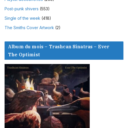
Post-punk shivers
(553)
Single of the week
(418)
The Smiths Cover Artwork
(2)
Album du mois – Trashcan Sinatras – Ever
The Optimist