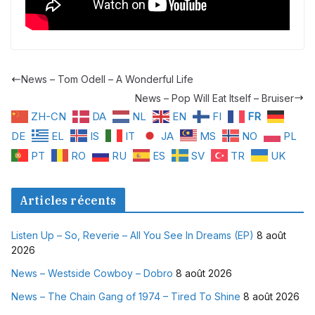
News – Tom Odell – A Wonderful Life
News – Pop Will Eat Itself – Bruiser
ZH-CN
DA
NL
EN
FI
FR
DE
EL
IS
IT
JA
MS
NO
PL
PT
RO
RU
ES
SV
TR
UK
Articles récents
Listen Up – So, Reverie – All You See In Dreams (EP)
8 août
2026
News – Westside Cowboy – Dobro
8 août 2026
News – The Chain Gang of 1974 – Tired To Shine
8 août 2026