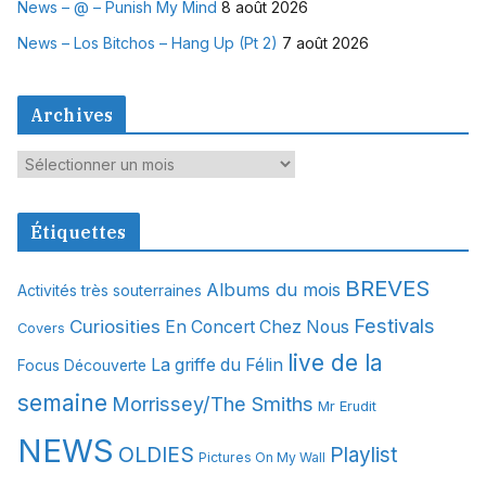
News – @ – Punish My Mind
8 août 2026
News – Los Bitchos – Hang Up (Pt 2)
7 août 2026
Archives
A
r
c
Étiquettes
h
i
BREVES
Albums du mois
Activités très souterraines
v
Festivals
Curiosities
e
En Concert Chez Nous
Covers
s
live de la
La griffe du Félin
Focus Découverte
semaine
Morrissey/The Smiths
Mr Erudit
NEWS
OLDIES
Playlist
Pictures On My Wall