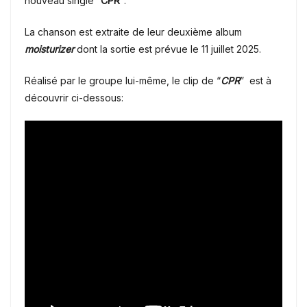
nouveau single
“CPR”
.
La chanson est extraite de leur deuxième album
moisturizer
dont la sortie est prévue le 11 juillet 2025.
Réalisé par le groupe lui-même, le clip de “
CPR
” est à
découvrir ci-dessous: