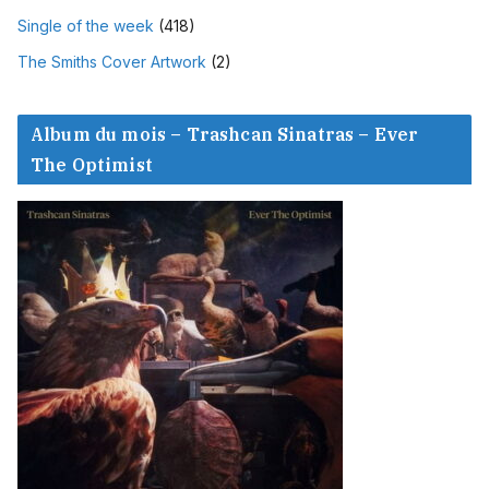
Single of the week
(418)
The Smiths Cover Artwork
(2)
Album du mois – Trashcan Sinatras – Ever
The Optimist