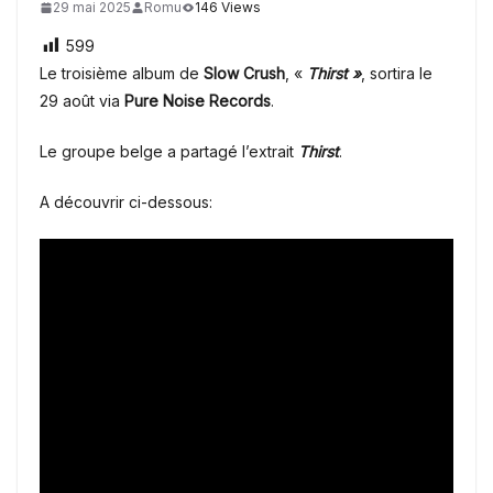
29 mai 2025
Romu
146 Views
599
Le troisième album de
Slow Crush
, «
Thirst
»
, sortira le
29 août via
Pure Noise Records
.
Le groupe belge a partagé l’extrait
Thirst
.
A découvrir ci-dessous: