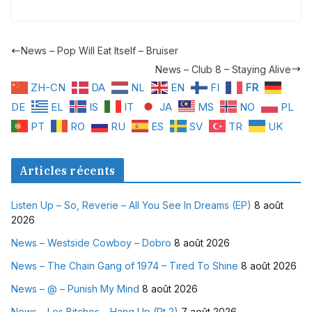
News – Pop Will Eat Itself – Bruiser
News – Club 8 – Staying Alive
ZH-CN
DA
NL
EN
FI
FR
DE
EL
IS
IT
JA
MS
NO
PL
PT
RO
RU
ES
SV
TR
UK
Articles récents
Listen Up – So, Reverie – All You See In Dreams (EP)
8 août
2026
News – Westside Cowboy – Dobro
8 août 2026
News – The Chain Gang of 1974 – Tired To Shine
8 août 2026
News – @ – Punish My Mind
8 août 2026
News – Los Bitchos – Hang Up (Pt 2)
7 août 2026