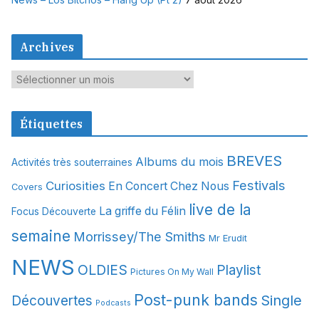
Archives
A
r
c
Étiquettes
h
i
BREVES
Albums du mois
Activités très souterraines
v
Festivals
Curiosities
e
En Concert Chez Nous
Covers
s
live de la
La griffe du Félin
Focus Découverte
semaine
Morrissey/The Smiths
Mr Erudit
NEWS
OLDIES
Playlist
Pictures On My Wall
Post-punk bands
Single
Découvertes
Podcasts