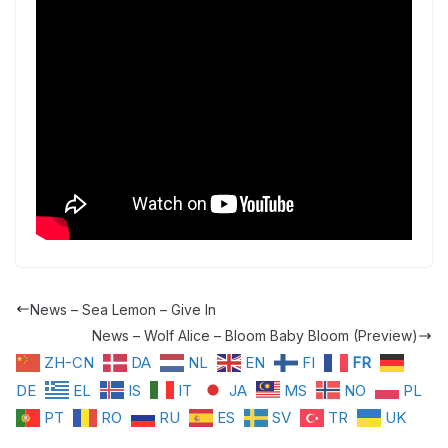
News – Sea Lemon – Give In
News – Wolf Alice – Bloom Baby Bloom (Preview)
ZH-CN
DA
NL
EN
FI
FR
DE
EL
IS
IT
JA
MS
NO
PL
PT
RO
RU
ES
SV
TR
UK