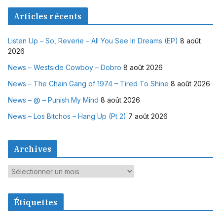
Articles récents
Listen Up – So, Reverie – All You See In Dreams (EP)
8 août
2026
News – Westside Cowboy – Dobro
8 août 2026
News – The Chain Gang of 1974 – Tired To Shine
8 août 2026
News – @ – Punish My Mind
8 août 2026
News – Los Bitchos – Hang Up (Pt 2)
7 août 2026
Archives
A
r
c
Étiquettes
h
i