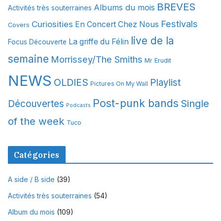
BREVES
Albums du mois
Activités très souterraines
v
Festivals
Curiosities
e
En Concert Chez Nous
Covers
s
live de la
La griffe du Félin
Focus Découverte
semaine
Morrissey/The Smiths
Mr Erudit
NEWS
OLDIES
Playlist
Pictures On My Wall
Post-punk bands
Single
Découvertes
Podcasts
of the week
Tuco
Catégories
A side / B side
(39)
Activités très souterraines
(54)
Album du mois
(109)