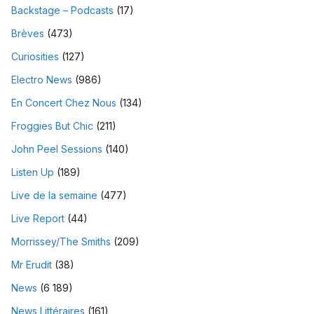
Backstage – Podcasts
(17)
Brèves
(473)
Curiosities
(127)
Electro News
(986)
En Concert Chez Nous
(134)
Froggies But Chic
(211)
John Peel Sessions
(140)
Listen Up
(189)
Live de la semaine
(477)
Live Report
(44)
Morrissey/The Smiths
(209)
Mr Erudit
(38)
News
(6 189)
News Littéraires
(161)