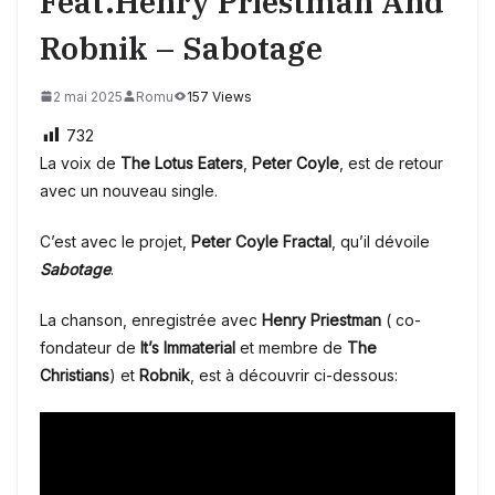
Feat.Henry Priestman And
Robnik – Sabotage
2 mai 2025
Romu
157 Views
732
La voix de
The Lotus Eaters
,
Peter Coyle
, est de retour
avec un nouveau single.
C’est avec le projet,
Peter Coyle Fractal
, qu’il dévoile
Sabotage
.
La chanson, enregistrée avec
Henry Priestman
( co-
fondateur de
It’s Immaterial
et membre de
The
Christians
) et
Robnik
, est à découvrir ci-dessous: