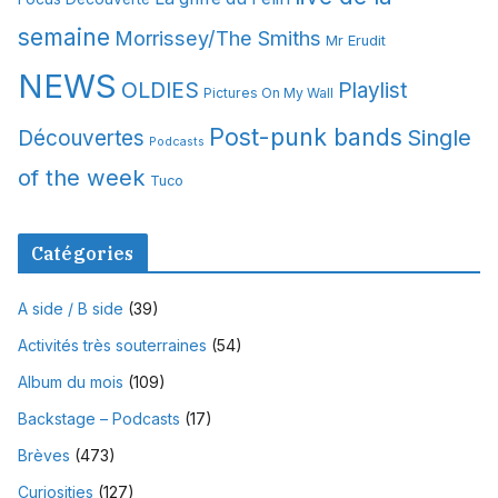
semaine
Morrissey/The Smiths
Mr Erudit
NEWS
OLDIES
Playlist
Pictures On My Wall
Post-punk bands
Single
Découvertes
Podcasts
of the week
Tuco
Catégories
A side / B side
(39)
Activités très souterraines
(54)
Album du mois
(109)
Backstage – Podcasts
(17)
Brèves
(473)
Curiosities
(127)