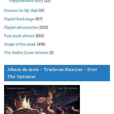
Poppunkwave story
(32)
Pictures On My Wall
(31)
Playlist Backstage
(67)
Playlist découvertes
(203)
Post-punk shivers
(553)
Single of the week
(418)
The Smiths Cover Artwork
(2)
Album du mois – Trashcan Sinatras – Ever
The Optimist