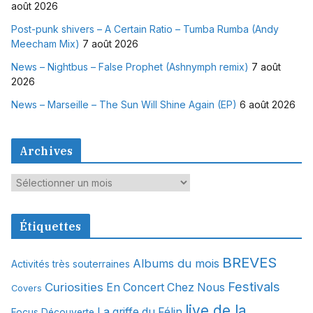
août 2026
Post-punk shivers – A Certain Ratio – Tumba Rumba (Andy
Meecham Mix)
7 août 2026
News – Nightbus – False Prophet (Ashnymph remix)
7 août
2026
News – Marseille – The Sun Will Shine Again (EP)
6 août 2026
Archives
A
r
c
Étiquettes
h
i
BREVES
Albums du mois
Activités très souterraines
v
Festivals
Curiosities
e
En Concert Chez Nous
Covers
s
live de la
La griffe du Félin
Focus Découverte