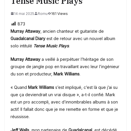
Tense Music Plays
14 mai 2025
Romu
161 Views
873
Murray Attaway
, ancien chanteur et guitariste de
Guadalcanal Diary
est de retour avec un nouvel album
solo intitulé
Tense Music Plays
.
Murray Attaway
a veillé à perpétuer l’héritage de son
groupe de jangle pop en travaillant avec leur l’ingénieur
du son et producteur,
Mark Williams
.
« Quand
Mark Williams
s’est impliqué, c’est là que j’ai su
que ça deviendrait un vrai disque », a-t-il confié. Mark
est un pro accompli, avec d’innombrables albums à son
actif. Il fallait donc que je me remette en forme et que je
réussisse.
Jeff Walls
, mon partenaire de
Guadalcanal
, est décédé