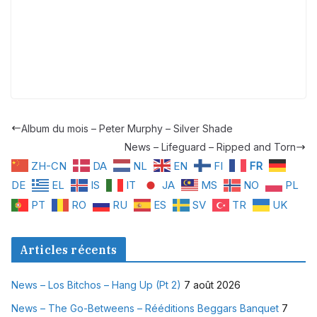
Album du mois – Peter Murphy – Silver Shade
News – Lifeguard – Ripped and Torn
ZH-CN
DA
NL
EN
FI
FR
DE
EL
IS
IT
JA
MS
NO
PL
PT
RO
RU
ES
SV
TR
UK
Articles récents
News – Los Bitchos – Hang Up (Pt 2)
7 août 2026
News – The Go-Betweens – Rééditions Beggars Banquet
7