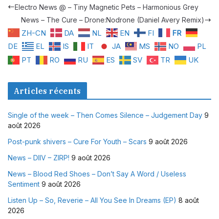
Electro News @ – Tiny Magnetic Pets – Harmonious Grey
News – The Cure – Drone:Nodrone (Daniel Avery Remix)
ZH-CN
DA
NL
EN
FI
FR
DE
EL
IS
IT
JA
MS
NO
PL
PT
RO
RU
ES
SV
TR
UK
Articles récents
Single of the week – Then Comes Silence – Judgement Day
9
août 2026
Post-punk shivers – Cure For Youth – Scars
9 août 2026
News – DIIV – ZIRP!
9 août 2026
News – Blood Red Shoes – Don’t Say A Word / Useless
Sentiment
9 août 2026
Listen Up – So, Reverie – All You See In Dreams (EP)
8 août
2026