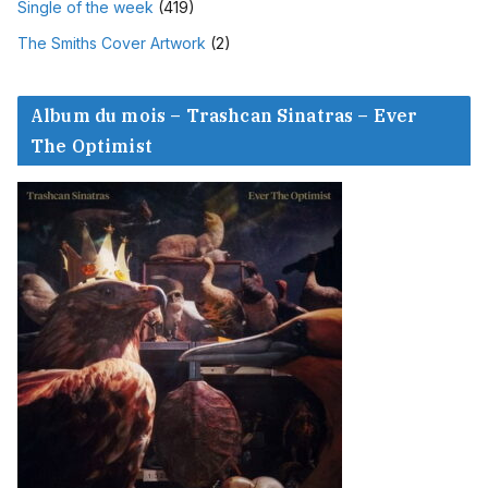
Single of the week
(419)
The Smiths Cover Artwork
(2)
Album du mois – Trashcan Sinatras – Ever
The Optimist