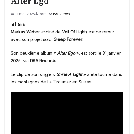
Alter Ego
31 mai 2025
Romu
159 Views
559
Markus Weber
(moitié de
Veil Of Light
) est de retour
avec son projet solo,
Sleep Forever
.
Son deuxième album «
Alter Ego
», est sorti le 31 janvier
2025 via
DKA Records
.
Le clip de son single «
Shine A Light
» a été tourné dans
les montagnes de La Tzoumaz en Suisse.