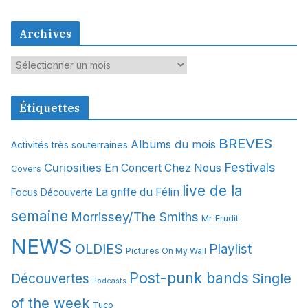
Archives
A
r
c
Étiquettes
h
i
BREVES
Albums du mois
Activités très souterraines
v
Festivals
Curiosities
e
En Concert Chez Nous
Covers
s
live de la
La griffe du Félin
Focus Découverte
semaine
Morrissey/The Smiths
Mr Erudit
NEWS
OLDIES
Playlist
Pictures On My Wall
Post-punk bands
Single
Découvertes
Podcasts
of the week
Tuco