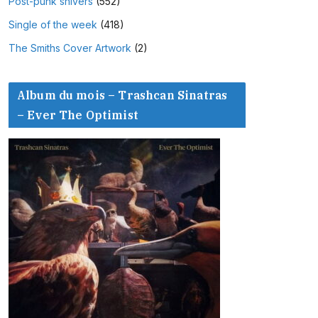
Post-punk shivers
(552)
Single of the week
(418)
The Smiths Cover Artwork
(2)
Album du mois – Trashcan Sinatras
– Ever The Optimist