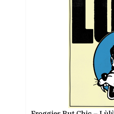
Froggies But Chic – Lùl