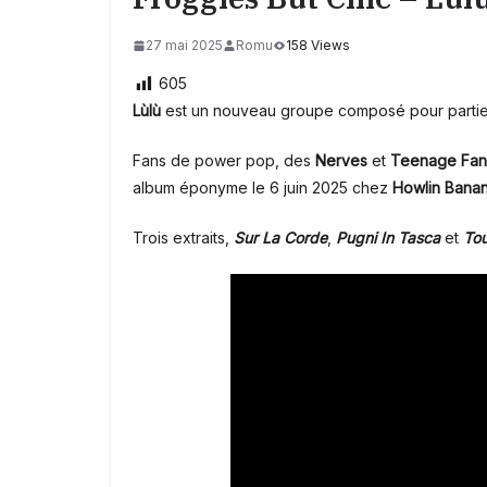
27 mai 2025
Romu
158 Views
605
Lùlù
est un nouveau groupe composé pour parti
Fans de power pop, des
Nerves
et
Teenage Fan
album éponyme le 6 juin 2025 chez
Howlin Bana
Trois extraits,
Sur La Corde
,
Pugni In Tasca
et
Tou