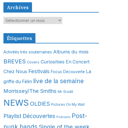
Archives
A
r
c
Étiquettes
h
i
Albums du mois
Activités très souterraines
v
BREVES
Curiosities
En Concert
Covers
e
s
Festivals
Chez Nous
La
Focus Découverte
live de la semaine
griffe du Félin
Morrissey/The Smiths
Mr Erudit
NEWS
OLDIES
Pictures On My Wall
Post-
Playlist Découvertes
Podcasts
punk bands
Single of the week