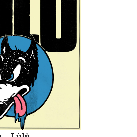
ù – Lùlù