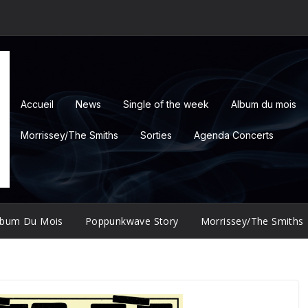
Accueil
News
Single of the week
Album du mois
Morrissey/The Smiths
Sorties
Agenda Concerts
lbum Du Mois
Poppunkwave Story
Morrissey/The Smiths