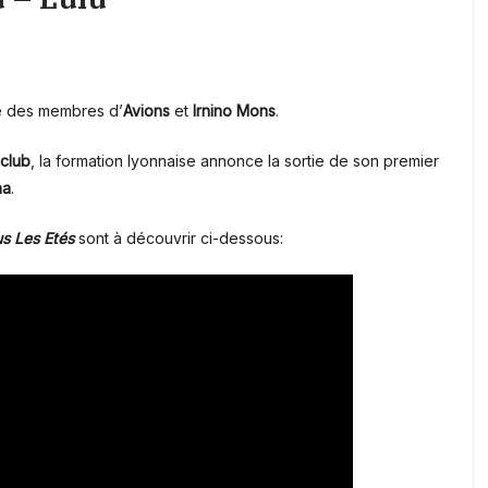
e des membres d’
Avions
et
Irnino Mons
.
club
, la formation lyonnaise annonce la sortie de son premier
na
.
s Les Etés
sont à découvrir ci-dessous: