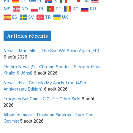
FR
DE
EL
IS
IT
JA
MS
NO
PL
PT
RO
RU
ES
SV
TR
UK
Articles récents
News – Marseille – The Sun Will Shine Again (EP)
6 août 2026
Electro News @ – Chrome Sparks – Sleeper (Feat.
Khalid & Jónsi)
6 août 2026
News – Elvis Costello My Aim Is True (49th
Anniversary Edition)
6 août 2026
Froggies But Chic – CIGUË – Other Side
6 août
2026
Album du mois – Trashcan Sinatras – Ever The
Optimist
5 août 2026