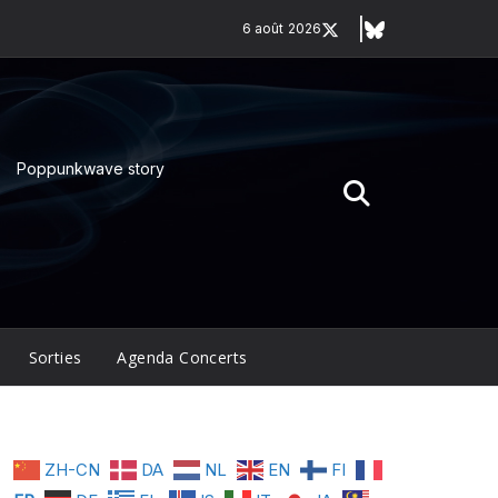
6 août 2026
Poppunkwave story
Sorties
Agenda Concerts
ZH-CN
DA
NL
EN
FI