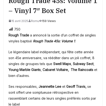
Rough Trade 45s: Volume 1
– Vinyl 7″ Box Set
15 avril 2025
Romu
159 Views
750
Rough Trade
a annoncé la sortie d’un coffret de singles
vinyles baptisé
Rough Trade 45s: Volume 1
.
Le légendaire label indépendant, qui fête cette année
son 45e anniversaire, va rééditer dans un joli coffret, 8
singles de groupes tels que
Swell Maps
,
Subway Sect
,
Young Marble Giants
,
Cabaret Voltaire,
The Raincoats
et
bien d’autres.
Ses responsables,
Jeannette Lee
et
Geoff Travis,
se
sont offert une somptueuse rétrospective en
rassemblant certains de leurs singles préférés sortis par
le label