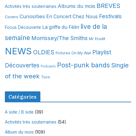
i
BREVES
Albums du mois
Activités très souterraines
v
Festivals
Curiosities
e
En Concert Chez Nous
Covers
s
live de la
La griffe du Félin
Focus Découverte
semaine
Morrissey/The Smiths
Mr Erudit
NEWS
OLDIES
Playlist
Pictures On My Wall
Post-punk bands
Single
Découvertes
Podcasts
of the week
Tuco
Catégories
A side / B side
(39)
Activités très souterraines
(54)
Album du mois
(109)