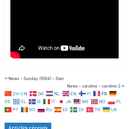
News – Sunday (1994) – Rain
News – caroline – caroline 2
ZH-CN
DA
NL
EN
FI
FR
DE
EL
IS
IT
JA
MS
NO
PL
PT
RO
RU
ES
SV
TR
UK
Articles récents