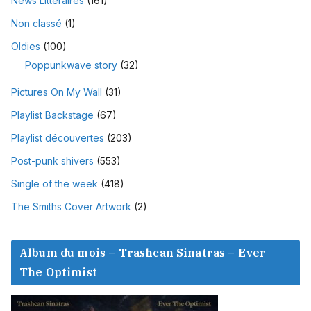
News Littéraires
(161)
Non classé
(1)
Oldies
(100)
Poppunkwave story
(32)
Pictures On My Wall
(31)
Playlist Backstage
(67)
Playlist découvertes
(203)
Post-punk shivers
(553)
Single of the week
(418)
The Smiths Cover Artwork
(2)
Album du mois – Trashcan Sinatras – Ever
The Optimist