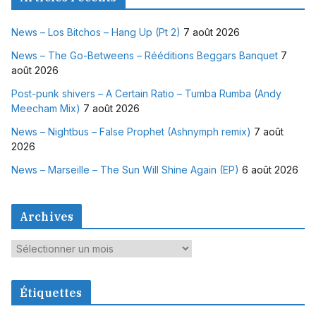
News – Los Bitchos – Hang Up (Pt 2)
7 août 2026
News – The Go-Betweens – Rééditions Beggars Banquet
7
août 2026
Post-punk shivers – A Certain Ratio – Tumba Rumba (Andy
Meecham Mix)
7 août 2026
News – Nightbus – False Prophet (Ashnymph remix)
7 août
2026
News – Marseille – The Sun Will Shine Again (EP)
6 août 2026
Archives
A
r
c
Étiquettes
h