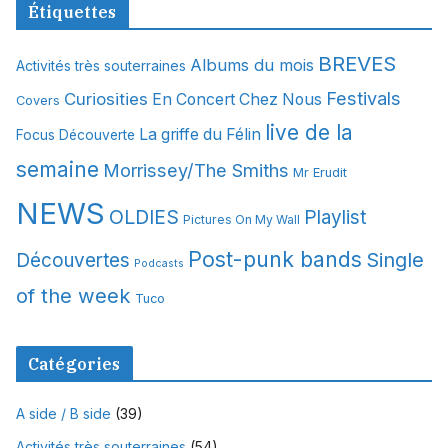
Étiquettes
h
i
BREVES
Albums du mois
Activités très souterraines
v
Festivals
Curiosities
e
En Concert Chez Nous
Covers
s
live de la
La griffe du Félin
Focus Découverte
semaine
Morrissey/The Smiths
Mr Erudit
NEWS
OLDIES
Playlist
Pictures On My Wall
Post-punk bands
Single
Découvertes
Podcasts
of the week
Tuco
Catégories
A side / B side
(39)
Activités très souterraines
(54)