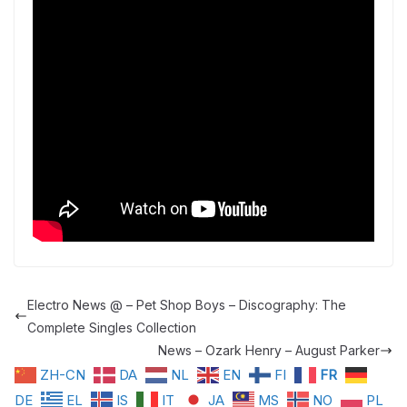
Electro News @ – Pet Shop Boys – Discography: The
Complete Singles Collection
News – Ozark Henry – August Parker
ZH-CN
DA
NL
EN
FI
FR
DE
EL
IS
IT
JA
MS
NO
PL