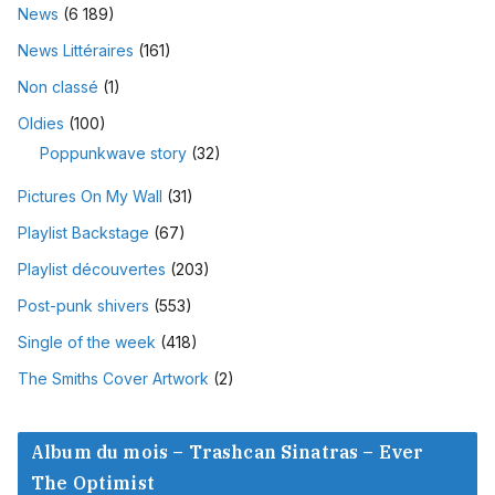
News
(6 189)
News Littéraires
(161)
Non classé
(1)
Oldies
(100)
Poppunkwave story
(32)
Pictures On My Wall
(31)
Playlist Backstage
(67)
Playlist découvertes
(203)
Post-punk shivers
(553)
Single of the week
(418)
The Smiths Cover Artwork
(2)
Album du mois – Trashcan Sinatras – Ever
The Optimist