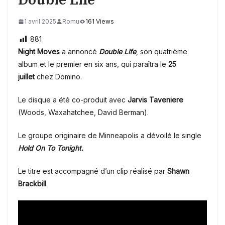
1 avril 2025
Romu
161 Views
881
Night Moves
a annoncé
Double Life
, son quatrième
album et le premier en six ans, qui paraîtra le
25
juillet
chez Domino.
Le disque a été co-produit avec
Jarvis Taveniere
(Woods, Waxahatchee, David Berman).
Le groupe originaire de Minneapolis a dévoilé le single
Hold On To Tonight.
Le titre est accompagné d’un clip réalisé par
Shawn
Brackbill
.