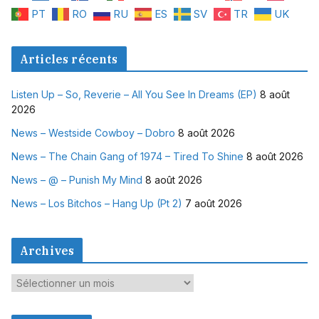
PT
RO
RU
ES
SV
TR
UK
Articles récents
Listen Up – So, Reverie – All You See In Dreams (EP)
8 août
2026
News – Westside Cowboy – Dobro
8 août 2026
News – The Chain Gang of 1974 – Tired To Shine
8 août 2026
News – @ – Punish My Mind
8 août 2026
News – Los Bitchos – Hang Up (Pt 2)
7 août 2026
Archives
A
r
c