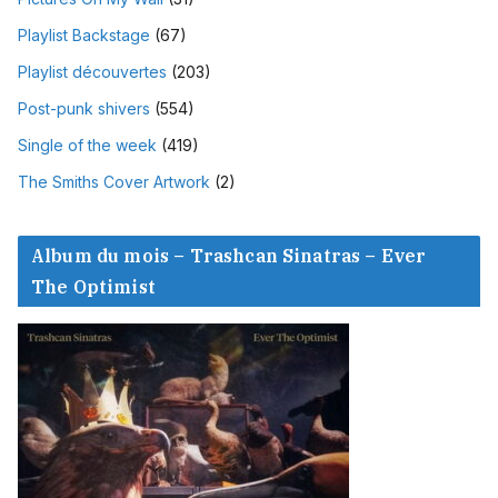
Playlist Backstage
(67)
Playlist découvertes
(203)
Post-punk shivers
(554)
Single of the week
(419)
The Smiths Cover Artwork
(2)
Album du mois – Trashcan Sinatras – Ever
The Optimist