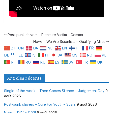
Post-punk shivers – Pleasure Victim – Gemma
News – We Are Scientists – Qualifying Miles
ZH-CN
DA
NL
EN
FI
FR
DE
EL
IS
IT
JA
MS
NO
PL
PT
RO
RU
ES
SV
TR
UK
Articles récents
Single of the week – Then Comes Silence – Judgement Day
9
août 2026
Post-punk shivers – Cure For Youth – Scars
9 août 2026
News – DIIV – ZIRP!
9 août 2026