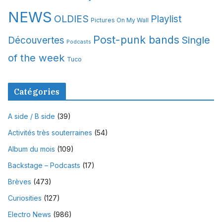
NEWS
OLDIES
Playlist
Pictures On My Wall
Post-punk bands
Single
Découvertes
Podcasts
of the week
Tuco
Catégories
A side / B side
(39)
Activités très souterraines
(54)
Album du mois
(109)
Backstage – Podcasts
(17)
Brèves
(473)
Curiosities
(127)
Electro News
(986)