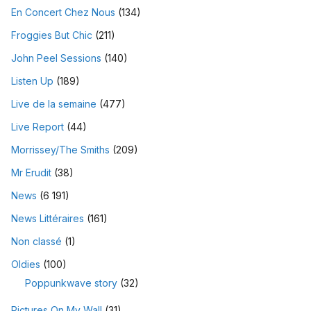
En Concert Chez Nous
(134)
Froggies But Chic
(211)
John Peel Sessions
(140)
Listen Up
(189)
Live de la semaine
(477)
Live Report
(44)
Morrissey/The Smiths
(209)
Mr Erudit
(38)
News
(6 191)
News Littéraires
(161)
Non classé
(1)
Oldies
(100)
Poppunkwave story
(32)
Pictures On My Wall
(31)