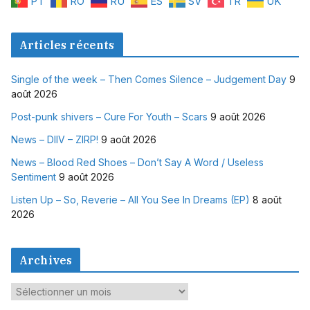
PT
RO
RU
ES
SV
TR
UK
Articles récents
Single of the week – Then Comes Silence – Judgement Day
9
août 2026
Post-punk shivers – Cure For Youth – Scars
9 août 2026
News – DIIV – ZIRP!
9 août 2026
News – Blood Red Shoes – Don’t Say A Word / Useless
Sentiment
9 août 2026
Listen Up – So, Reverie – All You See In Dreams (EP)
8 août
2026
Archives
A
r