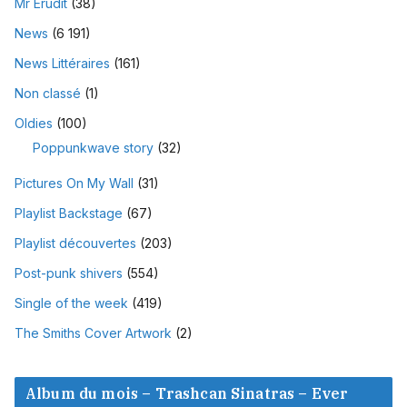
Mr Erudit
(38)
News
(6 191)
News Littéraires
(161)
Non classé
(1)
Oldies
(100)
Poppunkwave story
(32)
Pictures On My Wall
(31)
Playlist Backstage
(67)
Playlist découvertes
(203)
Post-punk shivers
(554)
Single of the week
(419)
The Smiths Cover Artwork
(2)
Album du mois – Trashcan Sinatras – Ever