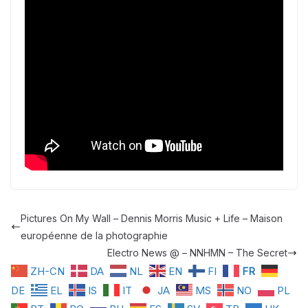
Pictures On My Wall – Dennis Morris Music + Life – Maison
européenne de la photographie
Electro News @ – NNHMN – The Secret
ZH-CN
DA
NL
EN
FI
FR
DE
EL
IS
IT
JA
MS
NO
PL