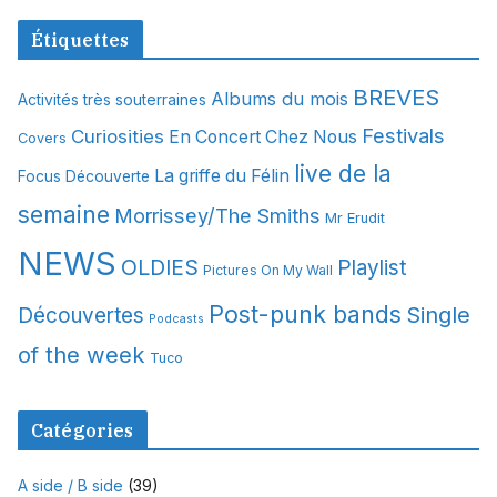
c
Étiquettes
h
i
BREVES
Albums du mois
Activités très souterraines
v
Festivals
Curiosities
e
En Concert Chez Nous
Covers
s
live de la
La griffe du Félin
Focus Découverte
semaine
Morrissey/The Smiths
Mr Erudit
NEWS
OLDIES
Playlist
Pictures On My Wall
Post-punk bands
Single
Découvertes
Podcasts
of the week
Tuco
Catégories
A side / B side
(39)