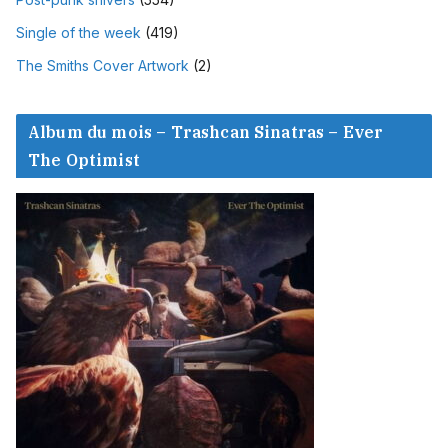
Single of the week
(419)
The Smiths Cover Artwork
(2)
Album du mois – Trashcan Sinatras – Ever
The Optimist