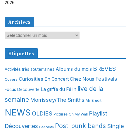
2026
Archives
A
r
c
Étiquettes
h
i
BREVES
Albums du mois
Activités très souterraines
v
Festivals
Curiosities
e
En Concert Chez Nous
Covers
s
live de la
La griffe du Félin
Focus Découverte
semaine
Morrissey/The Smiths
Mr Erudit
NEWS
OLDIES
Playlist
Pictures On My Wall
Post-punk bands
Single
Découvertes
Podcasts