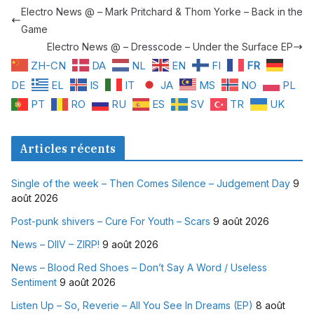
Electro News @ – Mark Pritchard & Thom Yorke – Back in the
Game
Electro News @ – Dresscode – Under the Surface EP
ZH-CN
DA
NL
EN
FI
FR
DE
EL
IS
IT
JA
MS
NO
PL
PT
RO
RU
ES
SV
TR
UK
Articles récents
Single of the week – Then Comes Silence – Judgement Day
9
août 2026
Post-punk shivers – Cure For Youth – Scars
9 août 2026
News – DIIV – ZIRP!
9 août 2026
News – Blood Red Shoes – Don’t Say A Word / Useless
Sentiment
9 août 2026
Listen Up – So, Reverie – All You See In Dreams (EP)
8 août