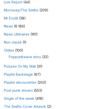
Live Report
(44)
Morrissey/The Smiths
(209)
Mr Erudit
(38)
News
(6 186)
News Littéraires
(161)
Non classé
(1)
Oldies
(100)
Poppunkwave story
(32)
Pictures On My Wall
(31)
Playlist Backstage
(67)
Playlist découvertes
(203)
Post-punk shivers
(553)
Single of the week
(418)
The Smiths Cover Artwork
(2)