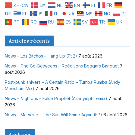
ZH-CN
DA
NL
EN
FI
FR
DE
EL
IS
IT
JA
MS
NO
PL
PT
RO
RU
ES
SV
TR
UK
Articles récents
News – Los Bitchos – Hang Up (Pt 2)
7 août 2026
News – The Go-Betweens – Rééditions Beggars Banquet
7
août 2026
Post-punk shivers – A Certain Ratio – Tumba Rumba (Andy
Meecham Mix)
7 août 2026
News – Nightbus – False Prophet (Ashnymph remix)
7 août
2026
News – Marseille – The Sun Will Shine Again (EP)
6 août 2026
Archives