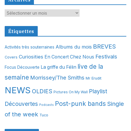
A
r
c
Étiquettes
h
i
BREVES
Albums du mois
Activités très souterraines
v
Festivals
Curiosities
e
En Concert Chez Nous
Covers
s
live de la
La griffe du Félin
Focus Découverte
semaine
Morrissey/The Smiths
Mr Erudit
NEWS
OLDIES
Playlist
Pictures On My Wall
Post-punk bands
Single
Découvertes
Podcasts
of the week
Tuco