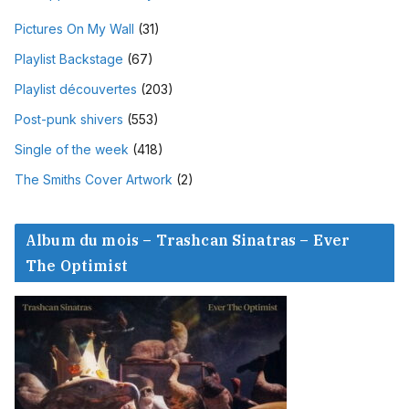
Pictures On My Wall
(31)
Playlist Backstage
(67)
Playlist découvertes
(203)
Post-punk shivers
(553)
Single of the week
(418)
The Smiths Cover Artwork
(2)
Album du mois – Trashcan Sinatras – Ever
The Optimist