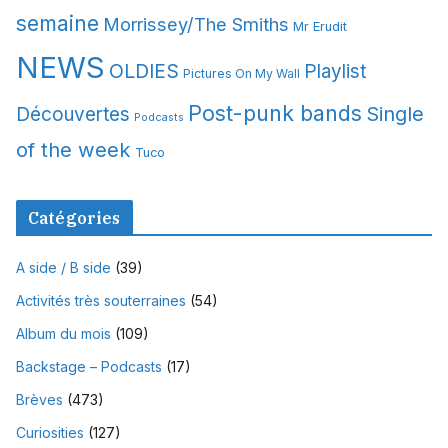
semaine
Morrissey/The Smiths
Mr Erudit
NEWS
OLDIES
Playlist
Pictures On My Wall
Post-punk bands
Single
Découvertes
Podcasts
of the week
Tuco
Catégories
A side / B side
(39)
Activités très souterraines
(54)
Album du mois
(109)
Backstage – Podcasts
(17)
Brèves
(473)
Curiosities
(127)