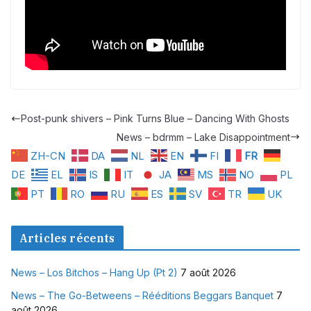
Post-punk shivers – Pink Turns Blue – Dancing With Ghosts
News – bdrmm – Lake Disappointment
ZH-CN
DA
NL
EN
FI
FR
DE
EL
IS
IT
JA
MS
NO
PL
PT
RO
RU
ES
SV
TR
UK
Articles récents
News – Los Bitchos – Hang Up (Pt 2)
7 août 2026
News – The Go-Betweens – Rééditions Beggars Banquet
7
août 2026