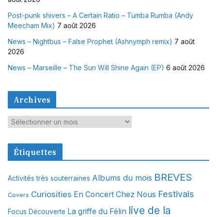
Post-punk shivers – A Certain Ratio – Tumba Rumba (Andy
Meecham Mix)
7 août 2026
News – Nightbus – False Prophet (Ashnymph remix)
7 août
2026
News – Marseille – The Sun Will Shine Again (EP)
6 août 2026
Archives
A
r
c
Étiquettes
h
i
BREVES
Albums du mois
Activités très souterraines
v
Festivals
Curiosities
e
En Concert Chez Nous
Covers
s
live de la
La griffe du Félin
Focus Découverte