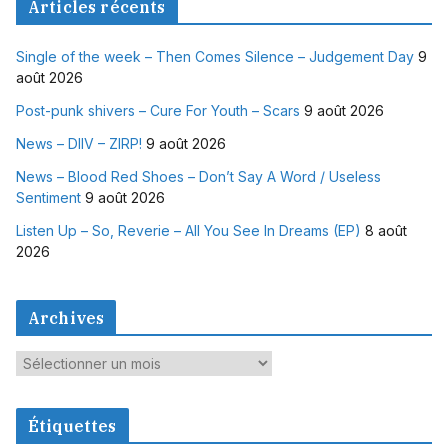
Articles récents
Single of the week – Then Comes Silence – Judgement Day
9
août 2026
Post-punk shivers – Cure For Youth – Scars
9 août 2026
News – DIIV – ZIRP!
9 août 2026
News – Blood Red Shoes – Don’t Say A Word / Useless
Sentiment
9 août 2026
Listen Up – So, Reverie – All You See In Dreams (EP)
8 août
2026
Archives
A
r
c
Étiquettes
h