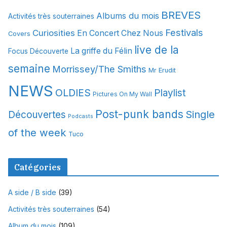
i
BREVES
Albums du mois
Activités très souterraines
v
Festivals
Curiosities
e
En Concert Chez Nous
Covers
s
live de la
La griffe du Félin
Focus Découverte
semaine
Morrissey/The Smiths
Mr Erudit
NEWS
OLDIES
Playlist
Pictures On My Wall
Post-punk bands
Single
Découvertes
Podcasts
of the week
Tuco
Catégories
A side / B side
(39)
Activités très souterraines
(54)
Album du mois
(109)