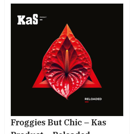
Froggies But Chic – Kas