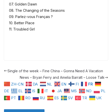
07. Golden Dawn
08. The Changing of the Seasons
09. Parlez-vous Français ?
10. Better Place
11. Troubled Girl
Single of the week – Fine China – Gonna Need A Vacation
News – Bryan Ferry and Amelia Barratt – Loose Talk
ZH-CN
DA
NL
EN
FI
FR
DE
EL
IS
IT
JA
MS
NO
PL
PT
RO
RU
ES
SV
TR
UK