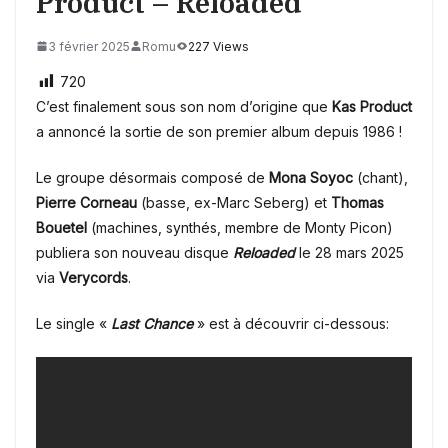
Product – Reloaded
3 février 2025
Romu
227 Views
720
C’est finalement sous son nom d’origine que
Kas Product
a annoncé la sortie de son premier album depuis 1986 !
Le groupe désormais composé de
Mona Soyoc
(chant),
Pierre Corneau
(basse, ex-Marc Seberg) et
Thomas
Bouetel
(machines, synthés, membre de Monty Picon)
publiera son nouveau disque
Reloaded
le 28 mars 2025
via
Verycords
.
Le single «
Last Chance
» est à découvrir ci-dessous: