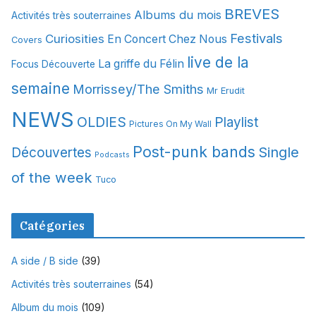
i
BREVES
Albums du mois
Activités très souterraines
v
Festivals
Curiosities
e
En Concert Chez Nous
Covers
s
live de la
La griffe du Félin
Focus Découverte
semaine
Morrissey/The Smiths
Mr Erudit
NEWS
OLDIES
Playlist
Pictures On My Wall
Post-punk bands
Single
Découvertes
Podcasts
of the week
Tuco
Catégories
A side / B side
(39)
Activités très souterraines
(54)
Album du mois
(109)