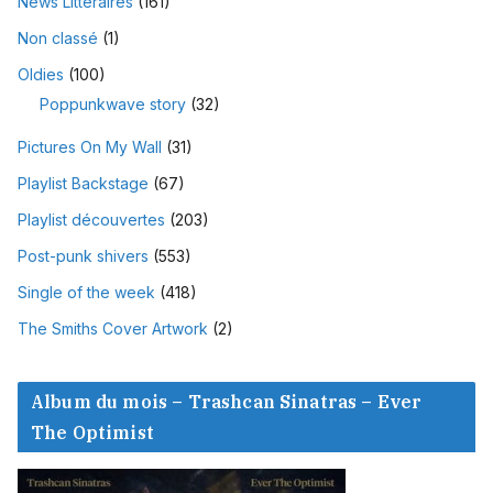
News Littéraires
(161)
Non classé
(1)
Oldies
(100)
Poppunkwave story
(32)
Pictures On My Wall
(31)
Playlist Backstage
(67)
Playlist découvertes
(203)
Post-punk shivers
(553)
Single of the week
(418)
The Smiths Cover Artwork
(2)
Album du mois – Trashcan Sinatras – Ever
The Optimist