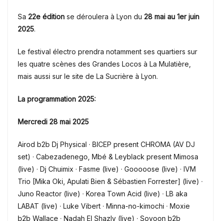
Sa
22e édition
se déroulera à Lyon du
28 mai au 1er juin
2025
.
Le festival électro prendra notamment ses quartiers sur
les quatre scènes des Grandes Locos à La Mulatière,
mais aussi sur le site de La Sucrière à Lyon.
La programmation 2025:
Mercredi 28 mai 2025
Airod b2b Dj Physical · BICEP present CHROMA (AV DJ
set) · Cabezadenego, Mbé & Leyblack present Mimosa
(live) · Dj Chuimix · Fasme (live) · Gooooose (live) · IVM
Trio [Mika Oki, Apulati Bien & Sébastien Forrester] (live) ·
Juno Reactor (live) · Korea Town Acid (live) · LB aka
LABAT (live) · Luke Vibert · Minna-no-kimochi · Moxie
b2b Wallace · Nadah El Shazly (live) · Soyoon b2b