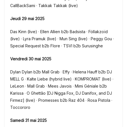
CallBackSami · Takkak Takkak (live)
Jeudi 29 mai 2025
Das Kinn (live) · Ellen Allien b2b Badsista · Föllakzoïd
(live) · Lyra Pramuk (live) · Mun Sing (live) · Peggy Gou ·
Special Request b2b Flore · TSVI b2b Surusinghe
Vendredi 30 mai 2025
Dylan Dylan b2b Mall Grab · Effy · Helena Hauff b2b DJ
MELL G · Kalte Liebe (hybrid live) · KOMPROMAT (live) ·
LeLeon · Mall Grab · Mees Javois · Mimi Géniale b2b
Karissa · O Ghettão [DJ Nigga Fox, DJ Danifox, and DJ
Firmez] (live) · Promesses b2b Raz 404 · Rosa Pistola ·
Toccororo
Samedi 31 mai 2025