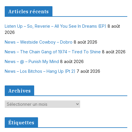
Articles récents
Listen Up – So, Reverie – All You See In Dreams (EP)
8 août
2026
News – Westside Cowboy – Dobro
8 août 2026
News – The Chain Gang of 1974 – Tired To Shine
8 août 2026
News – @ – Punish My Mind
8 août 2026
News – Los Bitchos – Hang Up (Pt 2)
7 août 2026
Archives
A
r
c
Étiquettes
h