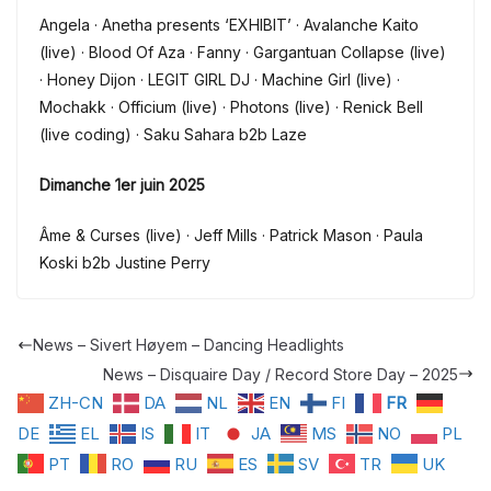
Angela · Anetha presents ‘EXHIBIT’ · Avalanche Kaito
(live) · Blood Of Aza · Fanny · Gargantuan Collapse (live)
· Honey Dijon · LEGIT GIRL DJ · Machine Girl (live) ·
Mochakk · Officium (live) · Photons (live) · Renick Bell
(live coding) · Saku Sahara b2b Laze
Dimanche 1er juin 2025
Âme & Curses (live) · Jeff Mills · Patrick Mason · Paula
Koski b2b Justine Perry
News – Sivert Høyem – Dancing Headlights
News – Disquaire Day / Record Store Day – 2025
ZH-CN
DA
NL
EN
FI
FR
DE
EL
IS
IT
JA
MS
NO
PL
PT
RO
RU
ES
SV
TR
UK