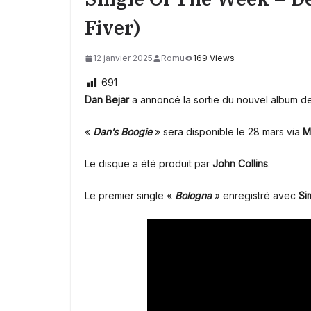
Fiver)
12 janvier 2025
Romu
169 Views
691
Dan Bejar
a annoncé la sortie du nouvel album de
«
Dan’s Boogie
» sera disponible le 28 mars via
M
Le disque a été produit par
John Collins
.
Le premier single «
Bologna
» enregistré avec
Si