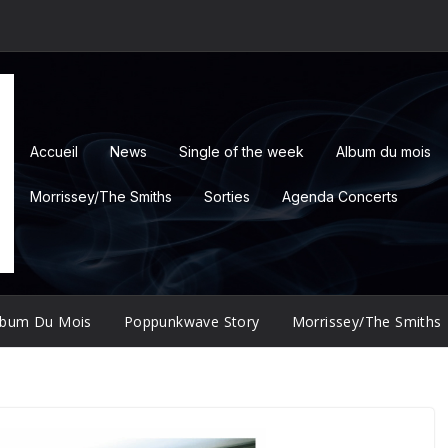
Accueil
News
Single of the week
Album du mois
Morrissey/The Smiths
Sorties
Agenda Concerts
lbum Du Mois
Poppunkwave Story
Morrissey/The Smiths