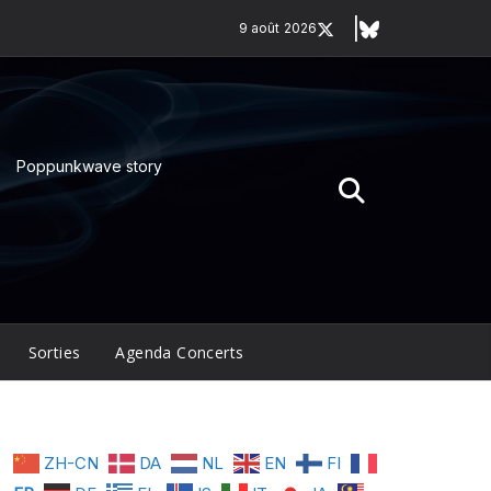
9 août 2026
Poppunkwave story
Sorties
Agenda Concerts
ZH-CN
DA
NL
EN
FI