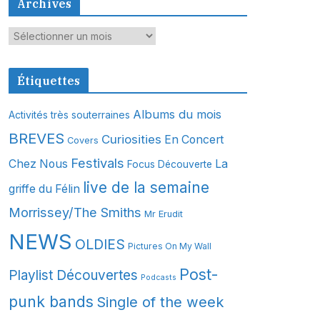
Archives
A
r
c
Étiquettes
h
i
Albums du mois
Activités très souterraines
v
BREVES
Curiosities
En Concert
Covers
e
s
Festivals
Chez Nous
La
Focus Découverte
live de la semaine
griffe du Félin
Morrissey/The Smiths
Mr Erudit
NEWS
OLDIES
Pictures On My Wall
Post-
Playlist Découvertes
Podcasts
punk bands
Single of the week