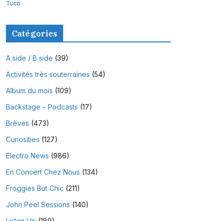
Tuco
Catégories
A side / B side
(39)
Activités très souterraines
(54)
Album du mois
(109)
Backstage – Podcasts
(17)
Brèves
(473)
Curiosities
(127)
Electro News
(986)
En Concert Chez Nous
(134)
Froggies But Chic
(211)
John Peel Sessions
(140)
Listen Up
(189)