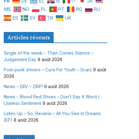
FR
DE
EL
IS
IT
JA
MS
NO
PL
PT
RO
RU
ES
SV
TR
UK
Articles récents
Single of the week – Then Comes Silence –
Judgement Day
9 août 2026
Post-punk shivers – Cure For Youth – Scars
9 août
2026
News – DIIV – ZIRP!
9 août 2026
News – Blood Red Shoes – Don’t Say A Word /
Useless Sentiment
9 août 2026
Listen Up – So, Reverie – All You See In Dreams
(EP)
8 août 2026