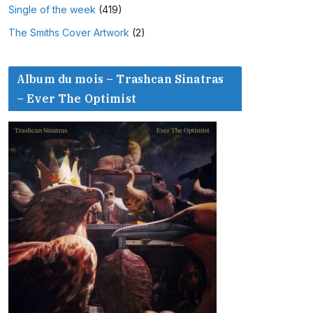
Single of the week
(419)
The Smiths Cover Artwork
(2)
Album du mois – Trashcan Sinatras
– Ever The Optimist