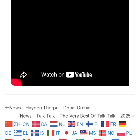
News – Hayden Thorpe – Doom Orchid
News – Talk Talk – The Very Best Of Talk Talk – 2025
ZH-CN
DA
NL
EN
FI
FR
DE
EL
IS
IT
JA
MS
NO
PL