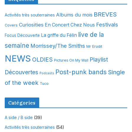
h
i
BREVES
Albums du mois
Activités très souterraines
v
Festivals
Curiosities
e
En Concert Chez Nous
Covers
s
live de la
La griffe du Félin
Focus Découverte
semaine
Morrissey/The Smiths
Mr Erudit
NEWS
OLDIES
Playlist
Pictures On My Wall
Post-punk bands
Single
Découvertes
Podcasts
of the week
Tuco
Catégories
A side / B side
(39)
Activités très souterraines
(54)