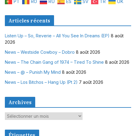
PT
RO
RU
ES
SV
TR
UK
Articles récents
Listen Up – So, Reverie – All You See In Dreams (EP)
8 août
2026
News – Westside Cowboy – Dobro
8 août 2026
News – The Chain Gang of 1974 – Tired To Shine
8 août 2026
News – @ – Punish My Mind
8 août 2026
News – Los Bitchos – Hang Up (Pt 2)
7 août 2026
Archives
A
r
c
Étiquettes