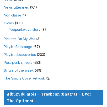
News Littéraires
(161)
Non classé
(1)
Oldies
(100)
Poppunkwave story
(32)
Pictures On My Wall
(31)
Playlist Backstage
(67)
Playlist découvertes
(203)
Post-punk shivers
(553)
Single of the week
(418)
The Smiths Cover Artwork
(2)
Album du mois – Trashcan Sinatras – Ever
The Optimist