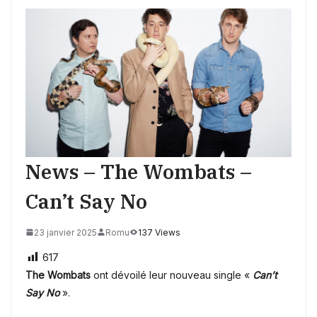
News – The Wombats –
Can’t Say No
23 janvier 2025
Romu
137 Views
617
The Wombats
ont dévoilé leur nouveau single «
Can’t
Say No
».