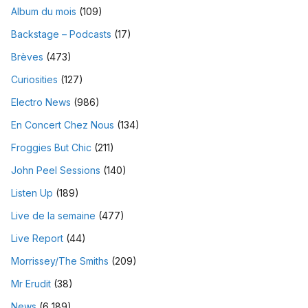
Album du mois
(109)
Backstage – Podcasts
(17)
Brèves
(473)
Curiosities
(127)
Electro News
(986)
En Concert Chez Nous
(134)
Froggies But Chic
(211)
John Peel Sessions
(140)
Listen Up
(189)
Live de la semaine
(477)
Live Report
(44)
Morrissey/The Smiths
(209)
Mr Erudit
(38)
News
(6 189)