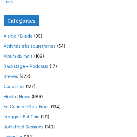
Tuco
Catégories
A side / B side
(39)
Activités très souterraines
(54)
Album du mois
(109)
Backstage – Podcasts
(17)
Brèves
(473)
Curiosities
(127)
Electro News
(986)
En Concert Chez Nous
(134)
Froggies But Chic
(211)
John Peel Sessions
(140)
Listen Up
(188)