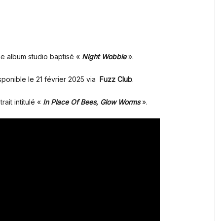
me album studio baptisé «
Night Wobble
».
ponible le 21 février 2025 via
Fuzz Club
.
ait intitulé «
In Place Of Bees, Glow Worms
».