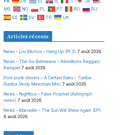
FR
DE
EL
IS
IT
JA
MS
NO
PL
PT
RO
RU
ES
SV
TR
UK
Articles récents
News – Los Bitchos – Hang Up (Pt 2)
7 août 2026
News – The Go-Betweens – Rééditions Beggars
Banquet
7 août 2026
Post-punk shivers – A Certain Ratio – Tumba
Rumba (Andy Meecham Mix)
7 août 2026
News – Nightbus – False Prophet (Ashnymph
remix)
7 août 2026
News – Marseille – The Sun Will Shine Again (EP)
6 août 2026