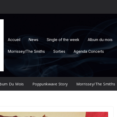
Accueil
News
Single of the week
Album du mois
Morrissey/The Smiths
Sorties
Agenda Concerts
lbum Du Mois
Poppunkwave Story
Morrissey/The Smiths