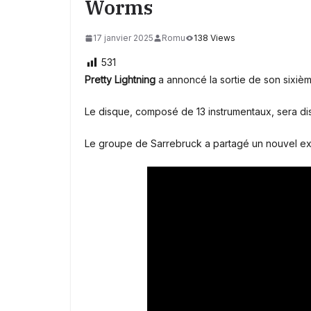
Worms
17 janvier 2025
Romu
138 Views
531
Pretty Lightning
a annoncé la sortie de son sixiè
Le disque,
composé de 13
instrumentaux, sera dis
Le groupe de
Sarrebruck
a partagé un nouvel extr