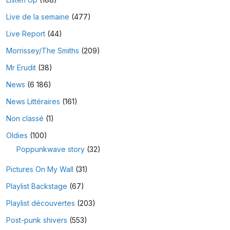
Live de la semaine
(477)
Live Report
(44)
Morrissey/The Smiths
(209)
Mr Erudit
(38)
News
(6 186)
News Littéraires
(161)
Non classé
(1)
Oldies
(100)
Poppunkwave story
(32)
Pictures On My Wall
(31)
Playlist Backstage
(67)
Playlist découvertes
(203)
Post-punk shivers
(553)