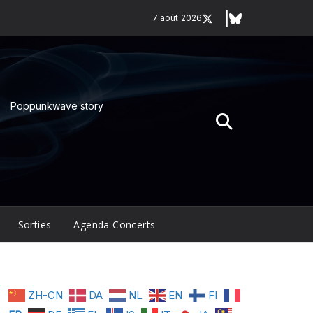
7 août 2026
Poppunkwave story
Sorties
Agenda Concerts
ZH-CN
DA
NL
EN
FI