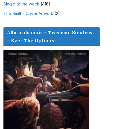
Single of the week
(418)
The Smiths Cover Artwork
(2)
Album du mois – Trashcan Sinatras
– Ever The Optimist