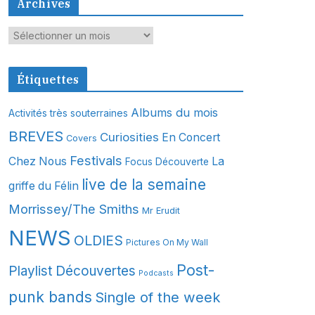
Archives
A
r
c
Étiquettes
h
i
Albums du mois
Activités très souterraines
v
BREVES
Curiosities
En Concert
Covers
e
s
Festivals
Chez Nous
La
Focus Découverte
live de la semaine
griffe du Félin
Morrissey/The Smiths
Mr Erudit
NEWS
OLDIES
Pictures On My Wall
Post-
Playlist Découvertes
Podcasts
punk bands
Single of the week