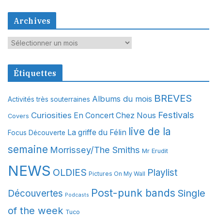
Archives
A
r
c
Étiquettes
h
i
BREVES
Albums du mois
Activités très souterraines
v
Festivals
Curiosities
e
En Concert Chez Nous
Covers
s
live de la
La griffe du Félin
Focus Découverte
semaine
Morrissey/The Smiths
Mr Erudit
NEWS
OLDIES
Playlist
Pictures On My Wall
Post-punk bands
Single
Découvertes
Podcasts
of the week
Tuco