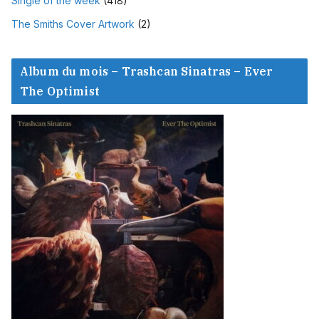
Single of the week
(418)
The Smiths Cover Artwork
(2)
Album du mois – Trashcan Sinatras – Ever
The Optimist