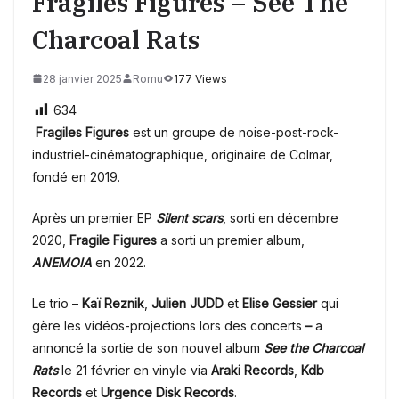
Fragiles Figures – See The
Charcoal Rats
28 janvier 2025
Romu
177 Views
634
Fragiles Figures
est un groupe de noise-post-rock-
industriel-cinématographique, originaire de Colmar,
fondé en 2019.
Après un premier EP
Silent scars
, sorti en décembre
2020,
Fragile Figures
a sorti un premier album,
ANEMOIA
en 2022.
Le trio –
Kaï Reznik
,
Julien JUDD
et
Elise Gessier
qui
gère les vidéos-projections lors des concerts
–
a
annoncé la sortie de son nouvel album
See the Charcoal
Rats
le 21 février en vinyle via
Araki Records
,
Kdb
Records
et
Urgence Disk Records
.