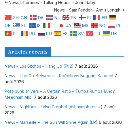
News Littéraires – Talking Heads – John Raby
News – Sam Fender – Arm’s Length
ZH-CN
DA
NL
EN
FI
FR
DE
EL
IS
IT
JA
MS
NO
PL
PT
RO
RU
ES
SV
TR
UK
Articles récents
News – Los Bitchos – Hang Up (Pt 2)
7 août 2026
News – The Go-Betweens – Rééditions Beggars Banquet
7
août 2026
Post-punk shivers – A Certain Ratio – Tumba Rumba (Andy
Meecham Mix)
7 août 2026
News – Nightbus – False Prophet (Ashnymph remix)
7 août
2026
News – Marseille – The Sun Will Shine Again (EP)
6 août 2026