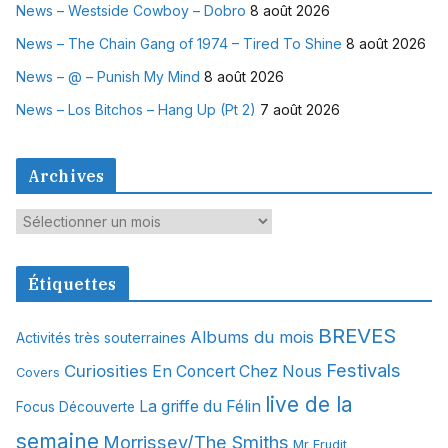
News – Westside Cowboy – Dobro
8 août 2026
News – The Chain Gang of 1974 – Tired To Shine
8 août 2026
News – @ – Punish My Mind
8 août 2026
News – Los Bitchos – Hang Up (Pt 2)
7 août 2026
Archives
A
r
c
Étiquettes
h
i
BREVES
Albums du mois
Activités très souterraines
v
Festivals
Curiosities
e
En Concert Chez Nous
Covers
s
live de la
La griffe du Félin
Focus Découverte
semaine
Morrissey/The Smiths
Mr Erudit