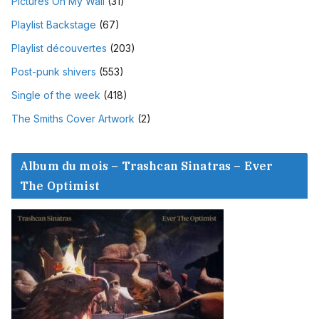
Pictures On My Wall
(31)
Playlist Backstage
(67)
Playlist découvertes
(203)
Post-punk shivers
(553)
Single of the week
(418)
The Smiths Cover Artwork
(2)
Album du mois – Trashcan Sinatras – Ever
The Optimist