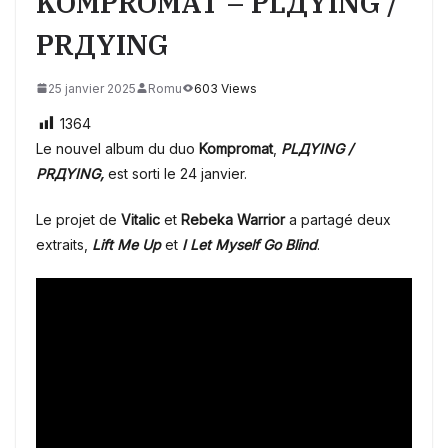
KOMPROMAT – PLДYING /
PRДYING
25 janvier 2025
Romu
603 Views
1364
Le nouvel album du duo
Kompromat
,
PLДYING /
PRДYING,
est sorti le 24 janvier.
Le projet de
Vitalic
et
Rebeka Warrior
a partagé deux
extraits,
Lift Me Up
et
I Let Myself Go Blind
.