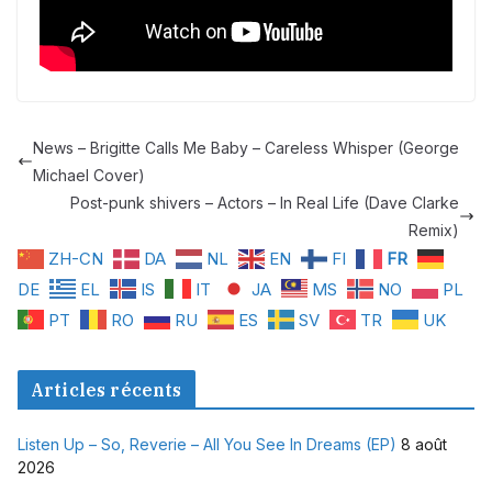
News – Brigitte Calls Me Baby – Careless Whisper (George
Michael Cover)
Post-punk shivers – Actors – In Real Life (Dave Clarke
Remix)
ZH-CN
DA
NL
EN
FI
FR
DE
EL
IS
IT
JA
MS
NO
PL
PT
RO
RU
ES
SV
TR
UK
Articles récents
Listen Up – So, Reverie – All You See In Dreams (EP)
8 août
2026