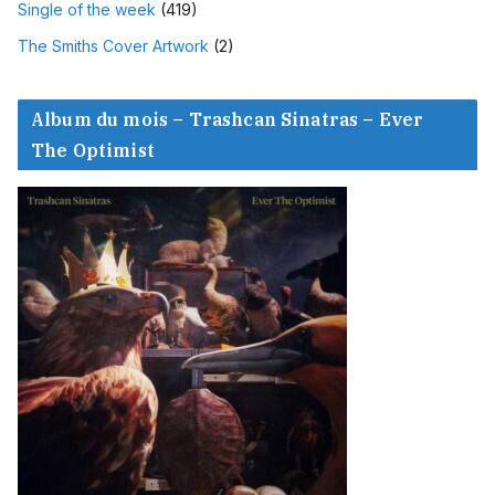
Single of the week
(419)
The Smiths Cover Artwork
(2)
Album du mois – Trashcan Sinatras – Ever
The Optimist