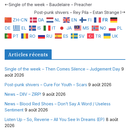
Single of the week – Baudelaire – Preacher
Post-punk shivers – Rey Pila – Estan Strange I
ZH-CN
DA
NL
EN
FI
FR
DE
EL
IS
IT
JA
MS
NO
PL
PT
RO
RU
ES
SV
TR
UK
Articles récents
Single of the week – Then Comes Silence – Judgement Day
9
août 2026
Post-punk shivers – Cure For Youth – Scars
9 août 2026
News – DIIV – ZIRP!
9 août 2026
News – Blood Red Shoes – Don’t Say A Word / Useless
Sentiment
9 août 2026
Listen Up – So, Reverie – All You See In Dreams (EP)
8 août
2026