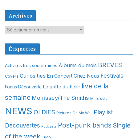
Archives
A
r
c
Étiquettes
h
i
BREVES
Albums du mois
Activités très souterraines
v
Festivals
Curiosities
e
En Concert Chez Nous
Covers
s
live de la
La griffe du Félin
Focus Découverte
semaine
Morrissey/The Smiths
Mr Erudit
NEWS
OLDIES
Playlist
Pictures On My Wall
Post-punk bands
Single
Découvertes
Podcasts
of the week
Tuco