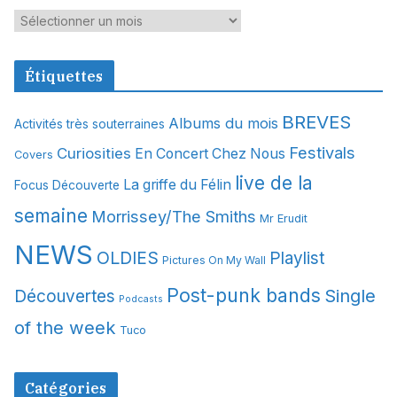
A
r
c
Étiquettes
h
i
BREVES
Albums du mois
Activités très souterraines
v
Festivals
Curiosities
e
En Concert Chez Nous
Covers
s
live de la
La griffe du Félin
Focus Découverte
semaine
Morrissey/The Smiths
Mr Erudit
NEWS
OLDIES
Playlist
Pictures On My Wall
Post-punk bands
Single
Découvertes
Podcasts
of the week
Tuco
Catégories