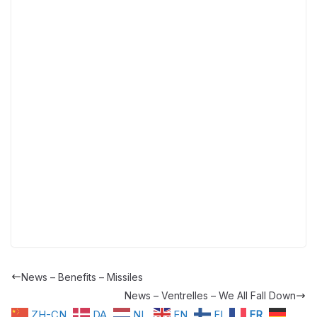
News – Benefits – Missiles
News – Ventrelles – We All Fall Down
ZH-CN
DA
NL
EN
FI
FR