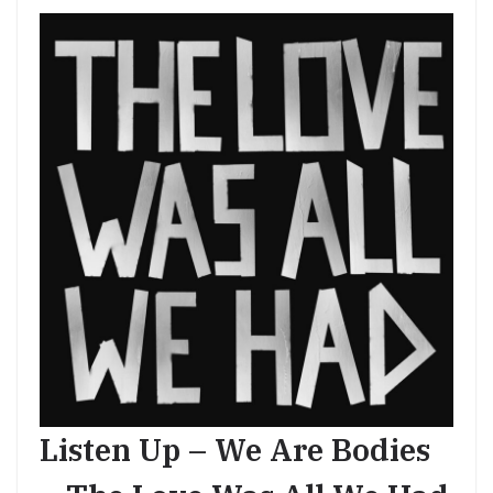
Listen Up – We Are Bodies