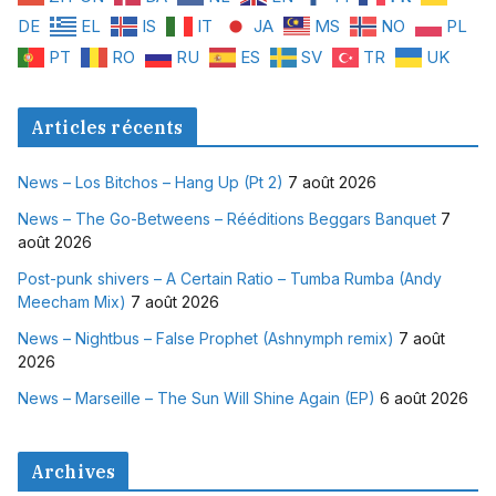
DE
EL
IS
IT
JA
MS
NO
PL
PT
RO
RU
ES
SV
TR
UK
Articles récents
News – Los Bitchos – Hang Up (Pt 2)
7 août 2026
News – The Go-Betweens – Rééditions Beggars Banquet
7
août 2026
Post-punk shivers – A Certain Ratio – Tumba Rumba (Andy
Meecham Mix)
7 août 2026
News – Nightbus – False Prophet (Ashnymph remix)
7 août
2026
News – Marseille – The Sun Will Shine Again (EP)
6 août 2026
Archives