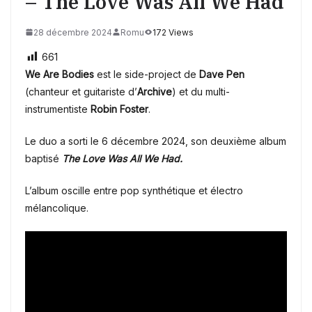
– The Love Was All We Had
28 décembre 2024
Romu
172 Views
661
We Are Bodies
est le side-project de
Dave Pen
(chanteur et guitariste d’
Archive
) et du multi-
instrumentiste
Robin Foster
.
Le duo a sorti le 6 décembre 2024, son deuxième album
baptisé
The Love Was All We Had.
L’album oscille entre pop synthétique et électro
mélancolique.