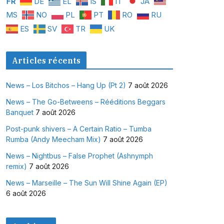
FR
DE
EL
IS
IT
JA
MS
NO
PL
PT
RO
RU
ES
SV
TR
UK
Articles récents
News – Los Bitchos – Hang Up (Pt 2)
7 août 2026
News – The Go-Betweens – Rééditions Beggars
Banquet
7 août 2026
Post-punk shivers – A Certain Ratio – Tumba
Rumba (Andy Meecham Mix)
7 août 2026
News – Nightbus – False Prophet (Ashnymph
remix)
7 août 2026
News – Marseille – The Sun Will Shine Again (EP)
6 août 2026