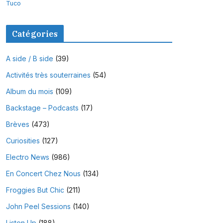
Tuco
Catégories
A side / B side
(39)
Activités très souterraines
(54)
Album du mois
(109)
Backstage – Podcasts
(17)
Brèves
(473)
Curiosities
(127)
Electro News
(986)
En Concert Chez Nous
(134)
Froggies But Chic
(211)
John Peel Sessions
(140)
Listen Up
(188)