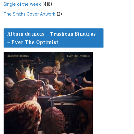
Single of the week
(418)
The Smiths Cover Artwork
(2)
Album du mois – Trashcan Sinatras
– Ever The Optimist