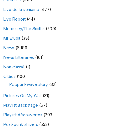
Live de la semaine
(477)
Live Report
(44)
Morrissey/The Smiths
(209)
Mr Erudit
(38)
News
(6 186)
News Littéraires
(161)
Non classé
(1)
Oldies
(100)
Poppunkwave story
(32)
Pictures On My Wall
(31)
Playlist Backstage
(67)
Playlist découvertes
(203)
Post-punk shivers
(553)