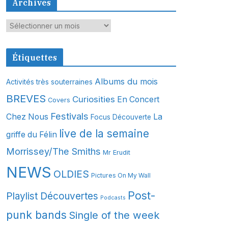
Archives
A
r
c
Étiquettes
h
i
Albums du mois
Activités très souterraines
v
BREVES
Curiosities
En Concert
Covers
e
s
Festivals
Chez Nous
La
Focus Découverte
live de la semaine
griffe du Félin
Morrissey/The Smiths
Mr Erudit
NEWS
OLDIES
Pictures On My Wall
Post-
Playlist Découvertes
Podcasts
punk bands
Single of the week