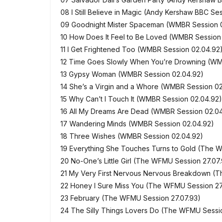
08 I Still Believe in Magic (Andy Kershaw BBC Se
09 Goodnight Mister Spaceman (WMBR Session 
10 How Does It Feel to Be Loved (WMBR Session
11 I Get Frightened Too (WMBR Session 02.04.92
12 Time Goes Slowly When You’re Drowning (WM
13 Gypsy Woman (WMBR Session 02.04.92)
14 She’s a Virgin and a Whore (WMBR Session 02
15 Why Can’t I Touch It (WMBR Session 02.04.92)
16 All My Dreams Are Dead (WMBR Session 02.0
17 Wandering Minds (WMBR Session 02.04.92)
18 Three Wishes (WMBR Session 02.04.92)
19 Everything She Touches Turns to Gold (The 
20 No-One’s Little Girl (The WFMU Session 27.07
21 My Very First Nervous Nervous Breakdown (T
22 Honey I Sure Miss You (The WFMU Session 27
23 February (The WFMU Session 27.07.93)
24 The Silly Things Lovers Do (The WFMU Sessio