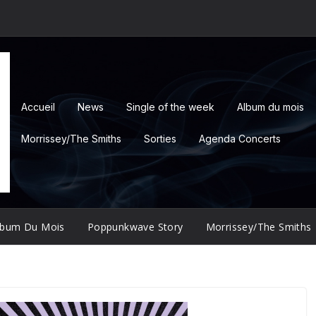
Accueil
News
Single of the week
Album du mois
Morrissey/The Smiths
Sorties
Agenda Concerts
lbum Du Mois
Poppunkwave Story
Morrissey/The Smiths