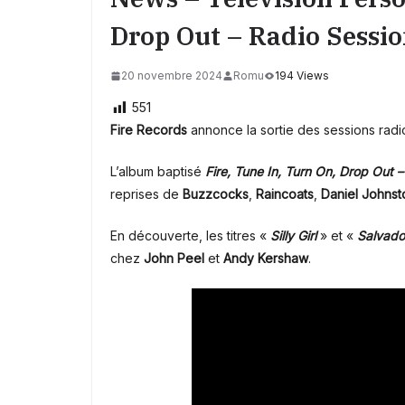
Drop Out – Radio Sessi
20 novembre 2024
Romu
194 Views
551
Fire Records
annonce la sortie des sessions rad
L’album baptisé
Fire, Tune In, Turn On, Drop Out 
reprises de
Buzzcocks
,
Raincoats
,
Daniel Johnst
En découverte, les titres «
Silly Girl
» et «
Salvado
chez
John Peel
et
Andy Kershaw
.