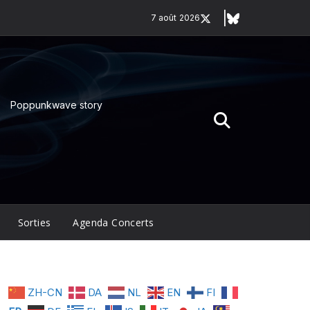
7 août 2026
Poppunkwave story
Sorties
Agenda Concerts
ZH-CN
DA
NL
EN
FI