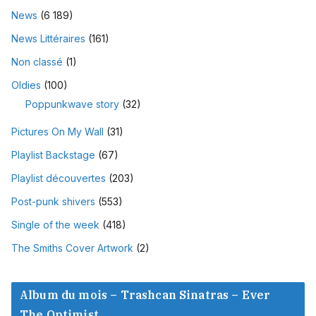
News
(6 189)
News Littéraires
(161)
Non classé
(1)
Oldies
(100)
Poppunkwave story
(32)
Pictures On My Wall
(31)
Playlist Backstage
(67)
Playlist découvertes
(203)
Post-punk shivers
(553)
Single of the week
(418)
The Smiths Cover Artwork
(2)
Album du mois – Trashcan Sinatras – Ever
The Optimist