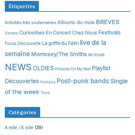
c
Étiquettes
h
i
BREVES
Albums du mois
Activités très souterraines
v
Festivals
Curiosities
e
En Concert Chez Nous
Covers
s
live de la
La griffe du Félin
Focus Découverte
semaine
Morrissey/The Smiths
Mr Erudit
NEWS
OLDIES
Playlist
Pictures On My Wall
Post-punk bands
Single
Découvertes
Podcasts
of the week
Tuco
Catégories
A side / B side
(39)