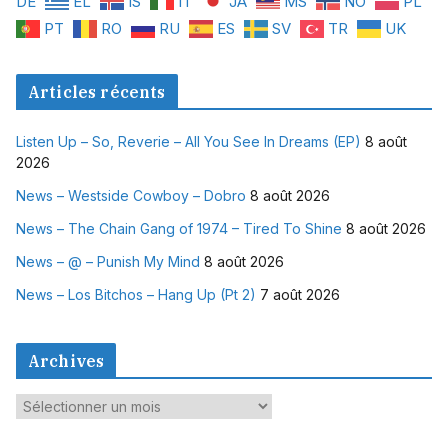
DE
EL
IS
IT
JA
MS
NO
PL
PT
RO
RU
ES
SV
TR
UK
Articles récents
Listen Up – So, Reverie – All You See In Dreams (EP)
8 août
2026
News – Westside Cowboy – Dobro
8 août 2026
News – The Chain Gang of 1974 – Tired To Shine
8 août 2026
News – @ – Punish My Mind
8 août 2026
News – Los Bitchos – Hang Up (Pt 2)
7 août 2026
Archives
A
r