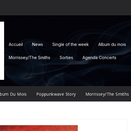
Accueil
News
Single of the week
Album du mois
Morrissey/The Smiths
Sorties
Agenda Concerts
lbum Du Mois
Poppunkwave Story
Morrissey/The Smiths