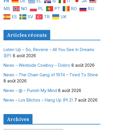
FR
DE
EL
IS
IT
JA
MS
NO
PL
PT
RO
RU
ES
SV
TR
UK
Articles récents
Listen Up – So, Reverie – All You See In Dreams
(EP)
8 août 2026
News – Westside Cowboy – Dobro
8 août 2026
News – The Chain Gang of 1974 – Tired To Shine
8 août 2026
News – @ – Punish My Mind
8 août 2026
News – Los Bitchos – Hang Up (Pt 2)
7 août 2026
Archives