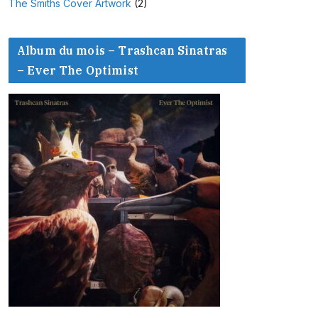
The Smiths Cover Artwork
(2)
Album du mois – Trashcan Sinatras
– Ever The Optimist