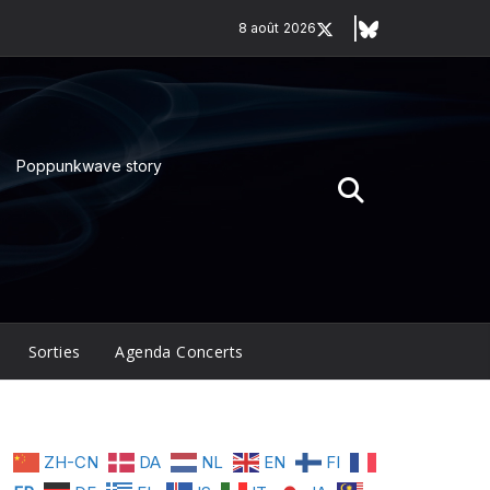
8 août 2026
Poppunkwave story
Sorties
Agenda Concerts
ZH-CN
DA
NL
EN
FI