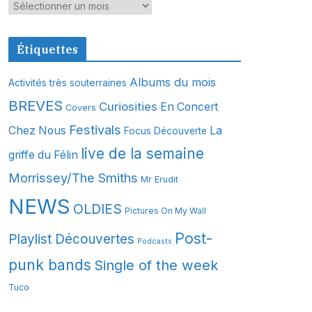
A
r
c
Étiquettes
h
i
Albums du mois
Activités très souterraines
v
BREVES
Curiosities
En Concert
Covers
e
s
Festivals
Chez Nous
La
Focus Découverte
live de la semaine
griffe du Félin
Morrissey/The Smiths
Mr Erudit
NEWS
OLDIES
Pictures On My Wall
Post-
Playlist Découvertes
Podcasts
punk bands
Single of the week
Tuco