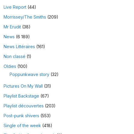
Live Report
(44)
Morrissey/The Smiths
(209)
Mr Erudit
(38)
News
(6 189)
News Littéraires
(161)
Non classé
(1)
Oldies
(100)
Poppunkwave story
(32)
Pictures On My Wall
(31)
Playlist Backstage
(67)
Playlist découvertes
(203)
Post-punk shivers
(553)
Single of the week
(418)