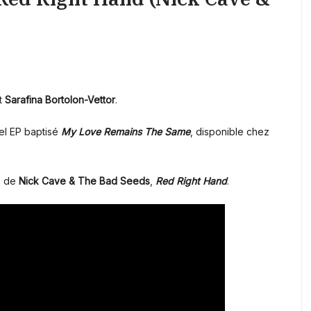
t
Sarafina Bortolon-Vettor
.
vel EP baptisé
My Love Remains The Same
, disponible chez
e de
Nick Cave & The Bad Seeds
,
Red Right Hand
.