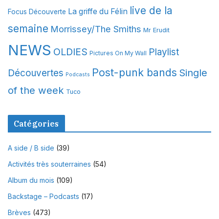
s
live de la
La griffe du Félin
Focus Découverte
semaine
Morrissey/The Smiths
Mr Erudit
NEWS
OLDIES
Playlist
Pictures On My Wall
Post-punk bands
Single
Découvertes
Podcasts
of the week
Tuco
Catégories
A side / B side
(39)
Activités très souterraines
(54)
Album du mois
(109)
Backstage – Podcasts
(17)
Brèves
(473)