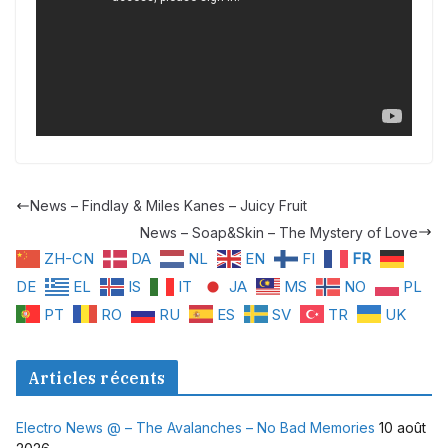
News – Findlay & Miles Kanes – Juicy Fruit
News – Soap&Skin – The Mystery of Love
ZH-CN
DA
NL
EN
FI
FR
DE
EL
IS
IT
JA
MS
NO
PL
PT
RO
RU
ES
SV
TR
UK
Articles récents
Electro News @ – The Avalanches – No Bad Memories
10 août