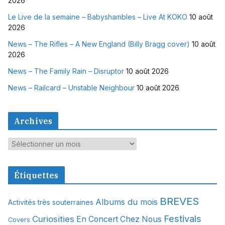
2026
Le Live de la semaine – Babyshambles – Live At KOKO
10 août
2026
News – The Rifles – A New England (Billy Bragg cover)
10 août
2026
News – The Family Rain – Disruptor
10 août 2026
News – Railcard – Unstable Neighbour
10 août 2026
Archives
A
r
c
Étiquettes
h
i
BREVES
Albums du mois
Activités très souterraines
v
Festivals
Curiosities
e
En Concert Chez Nous
Covers