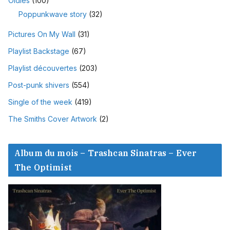
Oldies
(100)
Poppunkwave story
(32)
Pictures On My Wall
(31)
Playlist Backstage
(67)
Playlist découvertes
(203)
Post-punk shivers
(554)
Single of the week
(419)
The Smiths Cover Artwork
(2)
Album du mois – Trashcan Sinatras – Ever
The Optimist