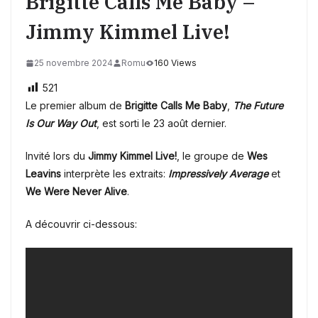
Brigitte Calls Me Baby –
Jimmy Kimmel Live!
25 novembre 2024
Romu
160 Views
521
Le premier album de
Brigitte Calls Me Baby
,
The Future
Is Our Way Out
, est sorti le 23
août
dernier.
Invité lors
du
Jimmy Kimmel Live!
, l
e groupe de
Wes
Leavins
interprète les extraits:
Impressively Average
et
We Were Never Alive
.
A découvrir ci-dessous: