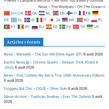
News – Cleopatra Records – We Wish You a Merry Gothmas
News – The Wombats – Oh! The Ocean
ZH-CN
DA
NL
EN
FI
FR
DE
EL
IS
IT
JA
MS
NO
PL
PT
RO
RU
ES
SV
TR
UK
Articles récents
News – Marseille – The Sun Will Shine Again (EP)
6 août 2026
Electro News @ – Chrome Sparks – Sleeper (Feat. Khalid &
Jónsi)
6 août 2026
News – Elvis Costello My Aim Is True (49th Anniversary Edition)
6 août 2026
Froggies But Chic – CIGUË – Other Side
6 août 2026
Album du mois – Trashcan Sinatras – Ever The Optimist
5 août
2026