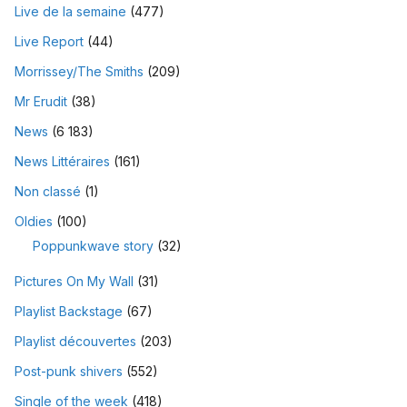
Live de la semaine
(477)
Live Report
(44)
Morrissey/The Smiths
(209)
Mr Erudit
(38)
News
(6 183)
News Littéraires
(161)
Non classé
(1)
Oldies
(100)
Poppunkwave story
(32)
Pictures On My Wall
(31)
Playlist Backstage
(67)
Playlist découvertes
(203)
Post-punk shivers
(552)
Single of the week
(418)