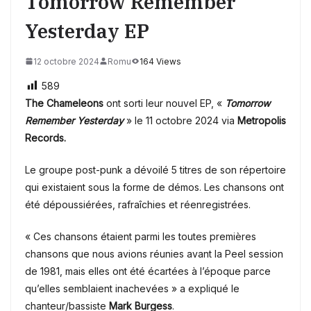
Tomorrow Remember
Yesterday EP
12 octobre 2024
Romu
164 Views
589
The Chameleons
ont sorti leur nouvel EP, «
Tomorrow
Remember Yesterday
» le 11 octobre 2024 via
Metropolis
Records.
L
e groupe post-punk a dévoilé 5 titres
de son répertoire
qui existaient sous la forme de démos. Les chansons ont
été dépoussiérées, rafraîchies et réenregistrées.
« Ces chansons étaient parmi les toutes premières
chansons que nous avions réunies avant la Peel session
de 1981, mais elles ont été écartées à l’époque parce
qu’elles semblaient inachevées » a expliqué le
chanteur/bassiste
Mark Burgess
.