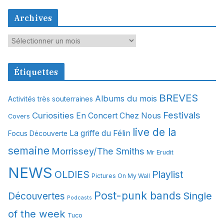
Archives
A
r
c
Étiquettes
h
i
BREVES
Albums du mois
Activités très souterraines
v
Festivals
Curiosities
e
En Concert Chez Nous
Covers
s
live de la
La griffe du Félin
Focus Découverte
semaine
Morrissey/The Smiths
Mr Erudit
NEWS
OLDIES
Playlist
Pictures On My Wall
Post-punk bands
Single
Découvertes
Podcasts
of the week
Tuco