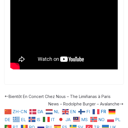
Bientôt En Concert Chez Nous – The Limiñanas à Paris
News – Rodolphe Burger – Avalanche
ZH-CN
DA
NL
EN
FI
FR
DE
EL
IS
IT
JA
MS
NO
PL
PT
RO
RU
ES
SV
TR
UK