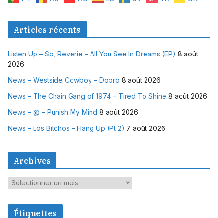
Articles récents
Listen Up – So, Reverie – All You See In Dreams (EP)
8 août
2026
News – Westside Cowboy – Dobro
8 août 2026
News – The Chain Gang of 1974 – Tired To Shine
8 août 2026
News – @ – Punish My Mind
8 août 2026
News – Los Bitchos – Hang Up (Pt 2)
7 août 2026
Archives
A
r
c
Étiquettes