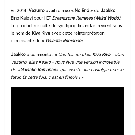
En 2014,
Vezurro
avait remixé «
No End
» de
Jaakko
Eino Kalevi
pour l’EP
Dreamzone Remixes (Weird World)
.
Le producteur culte de synthpop finlandais revient sous
le nom de
Kiva Kiva
avec cette réinterprétation
électrisante de «
Galactic Romance
« .
Jaakko
a commenté :
« Une fois de plus,
Kiva Kiva
– alias
Vezurro, alias Kasko – nous livre une version incroyable
de »
Galactic Romance
« qui suscite une nostalgie pour le
futur. Et cette fois, c’est en finnois ! »