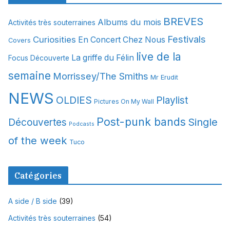
h
i
BREVES
Albums du mois
Activités très souterraines
v
Festivals
Curiosities
e
En Concert Chez Nous
Covers
s
live de la
La griffe du Félin
Focus Découverte
semaine
Morrissey/The Smiths
Mr Erudit
NEWS
OLDIES
Playlist
Pictures On My Wall
Post-punk bands
Single
Découvertes
Podcasts
of the week
Tuco
Catégories
A side / B side
(39)
Activités très souterraines
(54)