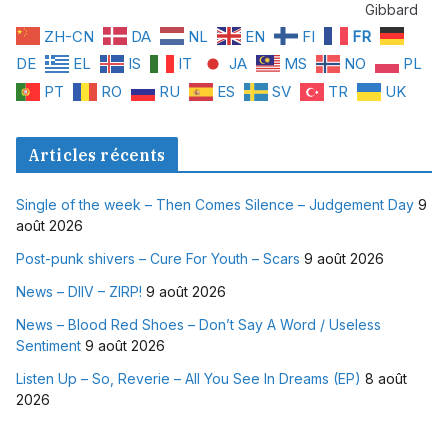
Gibbard
ZH-CN
DA
NL
EN
FI
FR
DE
EL
IS
IT
JA
MS
NO
PL
PT
RO
RU
ES
SV
TR
UK
Articles récents
Single of the week – Then Comes Silence – Judgement Day
9
août 2026
Post-punk shivers – Cure For Youth – Scars
9 août 2026
News – DIIV – ZIRP!
9 août 2026
News – Blood Red Shoes – Don’t Say A Word / Useless
Sentiment
9 août 2026
Listen Up – So, Reverie – All You See In Dreams (EP)
8 août
2026