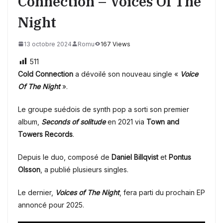
Connection – Voices Of The
Night
13 octobre 2024
Romu
167 Views
511
Cold Connection
a dévoilé son nouveau single «
Voice
Of The Night
».
Le groupe suédois de synth pop a sorti son premier
album,
Seconds of solitude
en 2021 via
Town and
Towers Records
.
Depuis le duo, composé de
Daniel Billqvist
et
Pontus
Olsson
, a publié plusieurs singles.
Le dernier,
Voices of The Night
, fera parti du prochain EP
annoncé pour 2025.