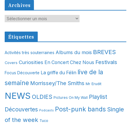
Archives
A
r
c
Étiquettes
h
i
BREVES
Albums du mois
Activités très souterraines
v
Festivals
Curiosities
e
En Concert Chez Nous
Covers
s
live de la
La griffe du Félin
Focus Découverte
semaine
Morrissey/The Smiths
Mr Erudit
NEWS
OLDIES
Playlist
Pictures On My Wall
Post-punk bands
Single
Découvertes
Podcasts
of the week
Tuco