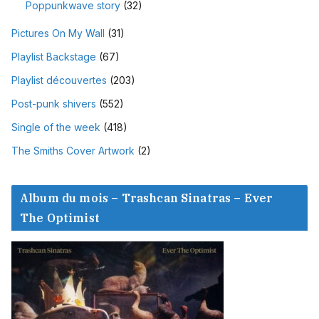
Poppunkwave story
(32)
Pictures On My Wall
(31)
Playlist Backstage
(67)
Playlist découvertes
(203)
Post-punk shivers
(552)
Single of the week
(418)
The Smiths Cover Artwork
(2)
Album du mois – Trashcan Sinatras – Ever
The Optimist