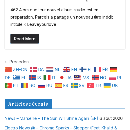
462 Alors que leur nouvel album studio est en
préparation, Parcels a partagé un nouveau titre inédit
intitulé « Leaveyourlove
Read More
← Précédent
ZH-CN
DA
NL
EN
FI
FR
DE
EL
IS
IT
JA
MS
NO
PL
PT
RO
RU
ES
SV
TR
UK
Articles récents
News – Marseille – The Sun Will Shine Again (EP)
6 août 2026
Electro News @ – Chrome Sparks – Sleeper (Feat. Khalid &