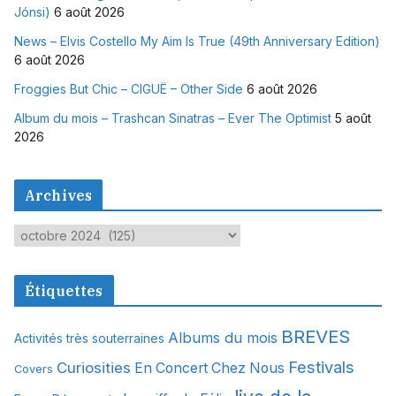
Jónsi)
6 août 2026
News – Elvis Costello My Aim Is True (49th Anniversary Edition)
6 août 2026
Froggies But Chic – CIGUË – Other Side
6 août 2026
Album du mois – Trashcan Sinatras – Ever The Optimist
5 août
2026
Archives
A
r
c
Étiquettes
h
i
BREVES
Albums du mois
Activités très souterraines
v
Festivals
Curiosities
e
En Concert Chez Nous
Covers
s