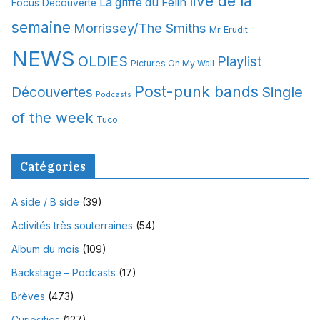
live de la
La griffe du Félin
Focus Découverte
semaine
Morrissey/The Smiths
Mr Erudit
NEWS
OLDIES
Playlist
Pictures On My Wall
Post-punk bands
Single
Découvertes
Podcasts
of the week
Tuco
Catégories
A side / B side
(39)
Activités très souterraines
(54)
Album du mois
(109)
Backstage – Podcasts
(17)
Brèves
(473)
Curiosities
(127)