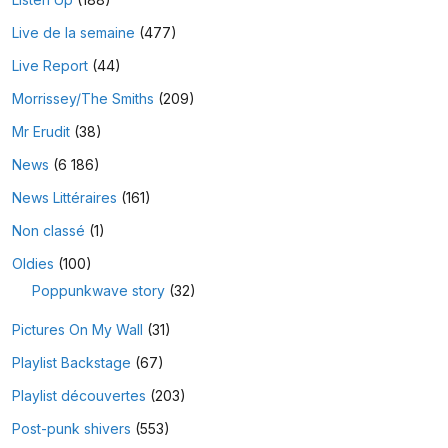
Live de la semaine
(477)
Live Report
(44)
Morrissey/The Smiths
(209)
Mr Erudit
(38)
News
(6 186)
News Littéraires
(161)
Non classé
(1)
Oldies
(100)
Poppunkwave story
(32)
Pictures On My Wall
(31)
Playlist Backstage
(67)
Playlist découvertes
(203)
Post-punk shivers
(553)