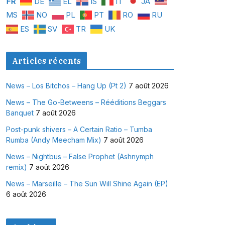
FR
DE
EL
IS
IT
JA
MS
NO
PL
PT
RO
RU
ES
SV
TR
UK
Articles récents
News – Los Bitchos – Hang Up (Pt 2)
7 août 2026
News – The Go-Betweens – Rééditions Beggars
Banquet
7 août 2026
Post-punk shivers – A Certain Ratio – Tumba
Rumba (Andy Meecham Mix)
7 août 2026
News – Nightbus – False Prophet (Ashnymph
remix)
7 août 2026
News – Marseille – The Sun Will Shine Again (EP)
6 août 2026