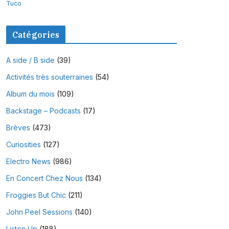
Tuco
Catégories
A side / B side
(39)
Activités très souterraines
(54)
Album du mois
(109)
Backstage – Podcasts
(17)
Brèves
(473)
Curiosities
(127)
Electro News
(986)
En Concert Chez Nous
(134)
Froggies But Chic
(211)
John Peel Sessions
(140)
Listen Up
(188)