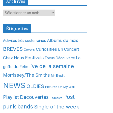
Archives
A
r
c
Étiquettes
h
i
Albums du mois
Activités très souterraines
v
BREVES
Curiosities
En Concert
Covers
e
s
Festivals
Chez Nous
La
Focus Découverte
live de la semaine
griffe du Félin
Morrissey/The Smiths
Mr Erudit
NEWS
OLDIES
Pictures On My Wall
Post-
Playlist Découvertes
Podcasts
punk bands
Single of the week