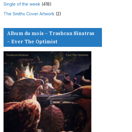
Single of the week
(418)
The Smiths Cover Artwork
(2)
Album du mois – Trashcan Sinatras
– Ever The Optimist