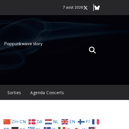
7 août 2026
Poppunkwave story
Sorties
Agenda Concerts
ZH-CN
DA
NL
EN
FI