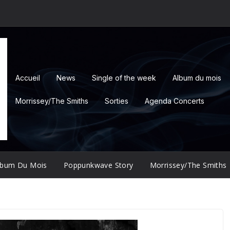
Accueil
News
Single of the week
Album du mois
Morrissey/The Smiths
Sorties
Agenda Concerts
lbum Du Mois
Poppunkwave Story
Morrissey/The Smiths