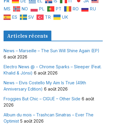
FR
DE
EL
IS
IT
JA
MS
NO
PL
PT
RO
RU
ES
SV
TR
UK
Articles récents
News – Marseille – The Sun Will Shine Again (EP)
6 août 2026
Electro News @ – Chrome Sparks – Sleeper (Feat.
Khalid & Jónsi)
6 août 2026
News – Elvis Costello My Aim Is True (49th
Anniversary Edition)
6 août 2026
Froggies But Chic – CIGUË – Other Side
6 août
2026
Album du mois – Trashcan Sinatras – Ever The
Optimist
5 août 2026