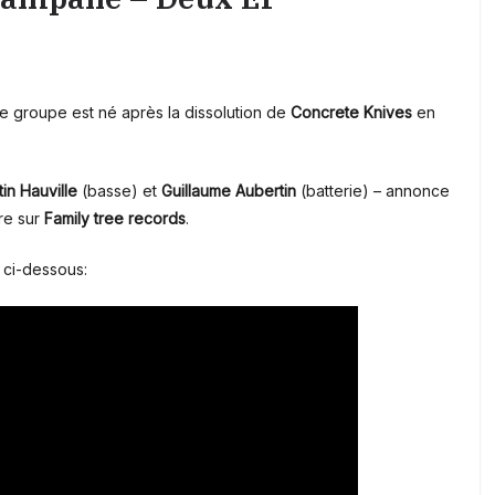
e groupe est né après la dissolution de
Concrete Knives
en
in Hauville
(basse) et
Guillaume Aubertin
(batterie) – annonce
re sur
Family tree records
.
 ci-dessous: