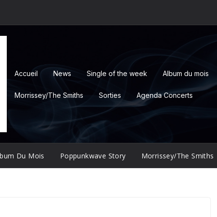
Accueil
News
Single of the week
Album du mois
Morrissey/The Smiths
Sorties
Agenda Concerts
lbum Du Mois
Poppunkwave Story
Morrissey/The Smiths