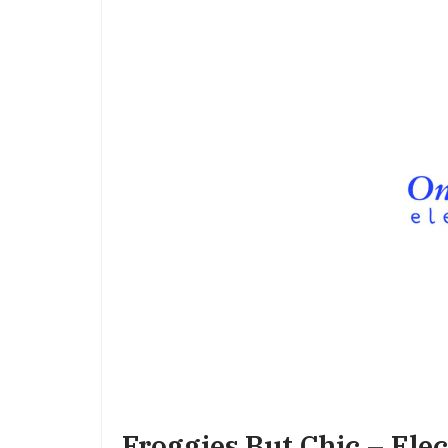
Froggies But Chic – El