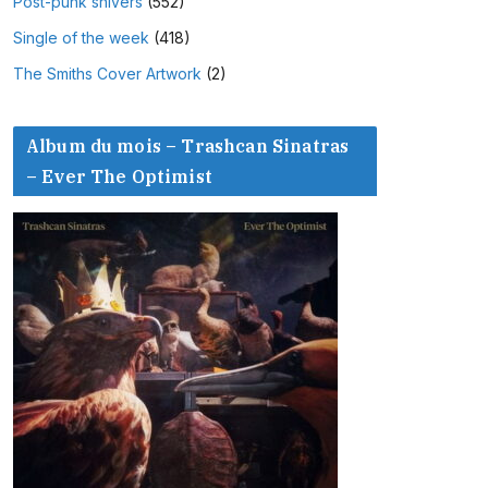
Post-punk shivers
(552)
Single of the week
(418)
The Smiths Cover Artwork
(2)
Album du mois – Trashcan Sinatras
– Ever The Optimist