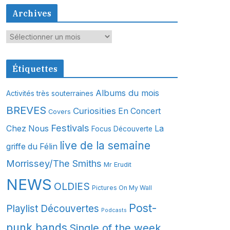
Archives
A
r
c
Étiquettes
h
i
Albums du mois
Activités très souterraines
v
BREVES
Curiosities
En Concert
Covers
e
s
Festivals
Chez Nous
La
Focus Découverte
live de la semaine
griffe du Félin
Morrissey/The Smiths
Mr Erudit
NEWS
OLDIES
Pictures On My Wall
Post-
Playlist Découvertes
Podcasts
punk bands
Single of the week