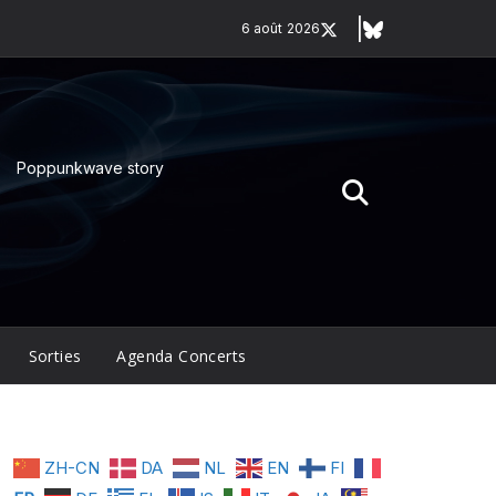
6 août 2026
Poppunkwave story
Sorties
Agenda Concerts
ZH-CN
DA
NL
EN
FI