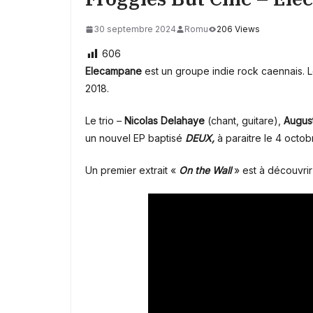
30 septembre 2024
Romu
206 Views
606
Elecampane
est un groupe indie rock caennais. L
2018.
Le trio –
Nicolas Delahaye
(chant, guitare),
August
un nouvel EP baptisé
DEUX,
à paraitre le 4 octob
Un premier extrait «
On the Wall
» est à découvrir